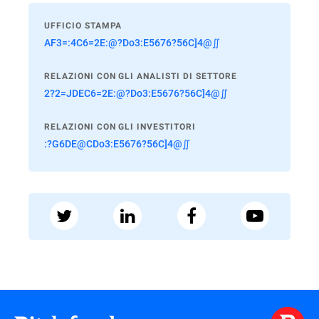
UFFICIO STAMPA
AF3=:4C6=2E:@?Do3:E5676?56C]4@∬
RELAZIONI CON GLI ANALISTI DI SETTORE
2?2=JDEC6=2E:@?Do3:E5676?56C]4@∬
RELAZIONI CON GLI INVESTITORI
:?G6DE@CDo3:E5676?56C]4@∬