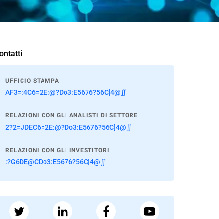
ontatti
UFFICIO STAMPA
AF3=:4C6=2E:@?Do3:E5676?56C]4@∬
RELAZIONI CON GLI ANALISTI DI SETTORE
2?2=JDEC6=2E:@?Do3:E5676?56C]4@∬
RELAZIONI CON GLI INVESTITORI
:?G6DE@CDo3:E5676?56C]4@∬