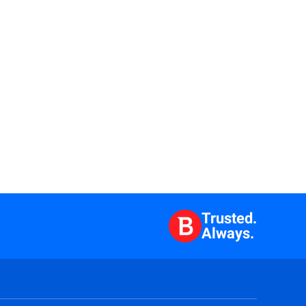
Trusted.
Always.