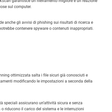
kScan garantisce un rilevamento migliore e un reazione
hiose sul computer.
e anche gli avvisi di phishing sui risultati di ricerca e
 potrebbe contenere spyware o contenuti inappropriati.
ing ottimizzata salta i file sicuri già conosciuti e
entamenti modificando le impostazioni a seconda della
à speciali assicurano un’attività sicura e senza
 o riducono il carico del sistema e le interruzioni