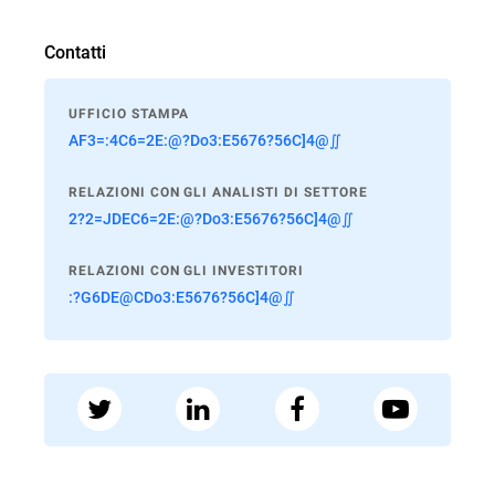
Contatti
UFFICIO STAMPA
AF3=:4C6=2E:@?Do3:E5676?56C]4@∬
RELAZIONI CON GLI ANALISTI DI SETTORE
2?2=JDEC6=2E:@?Do3:E5676?56C]4@∬
RELAZIONI CON GLI INVESTITORI
:?G6DE@CDo3:E5676?56C]4@∬