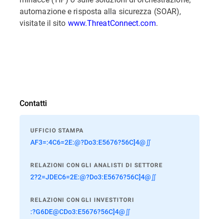
automazione e risposta alla sicurezza (SOAR),
visitate il sito
www.ThreatConnect.com
.
Contatti
UFFICIO STAMPA
AF3=:4C6=2E:@?Do3:E5676?56C]4@∬
RELAZIONI CON GLI ANALISTI DI SETTORE
2?2=JDEC6=2E:@?Do3:E5676?56C]4@∬
RELAZIONI CON GLI INVESTITORI
:?G6DE@CDo3:E5676?56C]4@∬