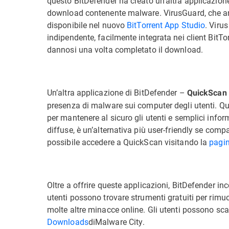
questo BitDefender ha creato un’altra applicazion
download contenente malware. VirusGuard, che anali
disponibile nel nuovo
BitTorrent App Studio
. Viru
indipendente, facilmente integrata nei client BitTo
dannosi una volta completato il download.
Un’altra applicazione di BitDefender –
QuickScan
presenza di malware sui computer degli utenti. Qu
per mantenere al sicuro gli utenti e semplici info
diffuse, è un’alternativa più user-friendly se compa
possibile accedere a QuickScan visitando la
pagi
Oltre a offrire queste applicazioni, BitDefender inco
utenti possono trovare strumenti gratuiti per ri
molte altre minacce online. Gli utenti possono sca
Downloads
diMalware City.