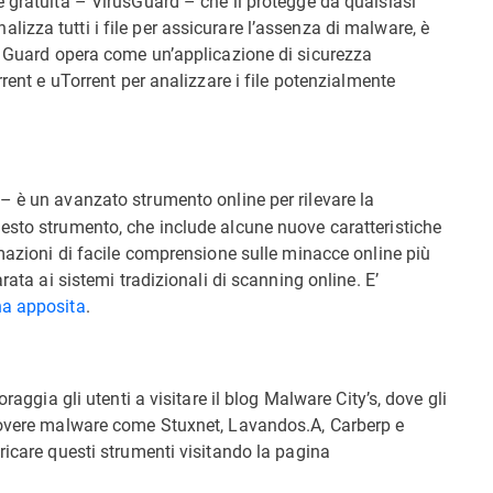
e gratuita – VirusGuard – che li protegge da qualsiasi
zza tutti i file per assicurare l’assenza di malware, è
s Guard opera come un’applicazione di sicurezza
rrent e uTorrent per analizzare i file potenzialmente
– è un avanzato strumento online per rilevare la
esto strumento, che include alcune nuove caratteristiche
rmazioni di facile comprensione sulle minacce online più
rata ai sistemi tradizionali di scanning online. E’
na apposita
.
raggia gli utenti a visitare il blog Malware City’s, dove gli
muovere malware come Stuxnet, Lavandos.A, Carberp e
ricare questi strumenti visitando la pagina