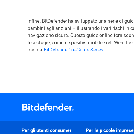
Infine, BitDefender ha sviluppato una serie di guide
bambini agli anziani – illustrando i vari rischi in
navigazione sicura. Queste guide online forniscono
tecnologie, come dispositivi mobili e reti WiFi. Le
pagina
BitDefender’s e-Guide Series
.
Per gli utenti consumer
Per le piccole imprese