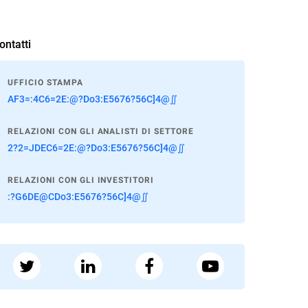
ontatti
UFFICIO STAMPA
AF3=:4C6=2E:@?Do3:E5676?56C]4@∬
RELAZIONI CON GLI ANALISTI DI SETTORE
2?2=JDEC6=2E:@?Do3:E5676?56C]4@∬
RELAZIONI CON GLI INVESTITORI
:?G6DE@CDo3:E5676?56C]4@∬