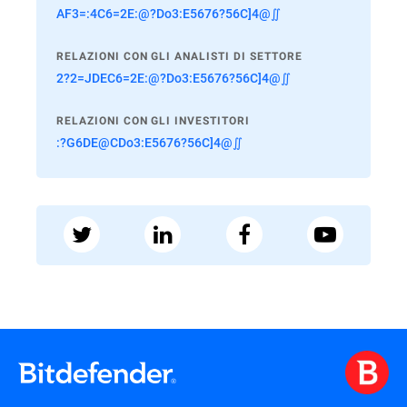
AF3=:4C6=2E:@?Do3:E5676?56C]4@∬
RELAZIONI CON GLI ANALISTI DI SETTORE
2?2=JDEC6=2E:@?Do3:E5676?56C]4@∬
RELAZIONI CON GLI INVESTITORI
:?G6DE@CDo3:E5676?56C]4@∬