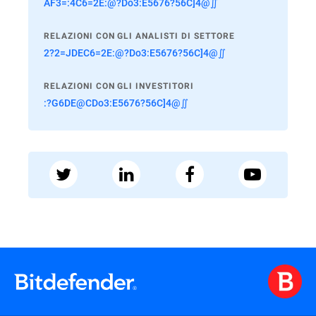
AF3=:4C6=2E:@?Do3:E5676?56C]4@∬
RELAZIONI CON GLI ANALISTI DI SETTORE
2?2=JDEC6=2E:@?Do3:E5676?56C]4@∬
RELAZIONI CON GLI INVESTITORI
:?G6DE@CDo3:E5676?56C]4@∬