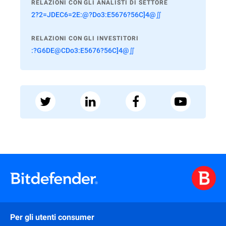
RELAZIONI CON GLI ANALISTI DI SETTORE
2?2=JDEC6=2E:@?Do3:E5676?56C]4@∬
RELAZIONI CON GLI INVESTITORI
:?G6DE@CDo3:E5676?56C]4@∬
Per gli utenti consumer