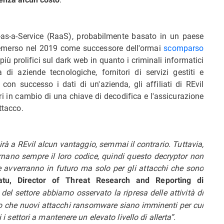
as-a-Service (RaaS), probabilmente basato in un paese
È emerso nel 2019 come successore dell'ormai
scomparso
ù prolifici sul dark web in quanto i criminali informatici
di aziende tecnologiche, fornitori di servizi gestiti e
 con successo i dati di un'azienda, gli affiliati di REvil
ari in cambio di una chiave di decodifica e l'assicurazione
ttacco.
nirà a REvil alcun vantaggio, semmai il contrario. Tuttavia,
nano sempre il loro codice, quindi questo decryptor non
he avverranno in futuro ma solo per gli attacchi che sono
tu, Director of Threat Research and Reporting di
 del settore abbiamo osservato la ripresa delle attività di
mo che nuovi attacchi ransomware siano imminenti per cui
 i settori a mantenere un elevato livello di allerta”.