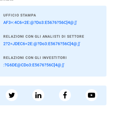
UFFICIO STAMPA
AF3=:4C6=2E:@?Do3:E5676?56C]4@∬
RELAZIONI CON GLI ANALISTI DI SETTORE
2?2=JDEC6=2E:@?Do3:E5676?56C]4@∬
RELAZIONI CON GLI INVESTITORI
:?G6DE@CDo3:E5676?56C]4@∬