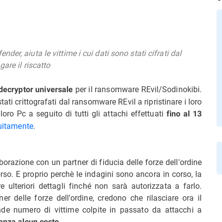
er, aiuta le vittime i cui dati sono stati cifrati dal
are il riscatto
per il ransomware REvil/Sodinokibi.
n decryptor universale
ati crittografati dal ransomware REvil a ripristinare i loro
loro Pc a seguito di tutti gli attachi effettuati
fino al 13
uitamente
.
borazione con un partner di fiducia delle forze dell'ordine
rso. E proprio perchè le indagini sono ancora in corso, la
e ulteriori dettagli finché non sarà autorizzata a farlo.
ner delle forze dell'ordine, credono che rilasciare ora il
de numero di vittime colpite in passato da attacchi a
.
senza alcun costo