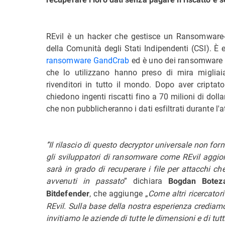
REvil è un hacker che gestisce un Ransomware-
della Comunità degli Stati Indipendenti (CSI). 
ransomware GandCrab
ed è uno dei ransomware pi
che lo utilizzano hanno preso di mira migliaia 
rivenditori in tutto il mondo. Dopo aver criptato
chiedono ingenti riscatti fino a 70 milioni di doll
che non pubblicheranno i dati esfiltrati durante l'a
’’Il rilascio di questo decryptor universale non for
gli sviluppatori di ransomware come REvil aggior
sarà in grado di recuperare i file per attacchi c
avvenuti in passato
” dichiara
Bogdan Boteza
, che aggiunge „
Come altri ricercatori
Bitdefender
REvil. Sulla base della nostra esperienza credia
invitiamo le aziende di tutte le dimensioni e di tutti