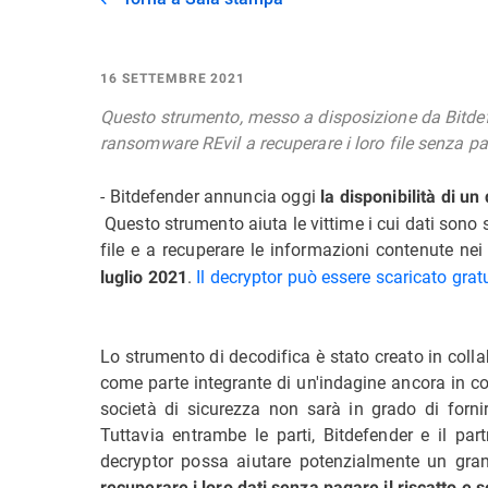
16 SETTEMBRE 2021
Questo strumento, messo a disposizione da Bitdefend
ransomware REvil a recuperare i loro file senza pag
- Bitdefender annuncia oggi
la disponibilità di u
Questo strumento aiuta le vittime i cui dati sono st
file e a recuperare le informazioni contenute nei 
.
Il decryptor può essere
scaricato grat
luglio 2021
Lo strumento di decodifica è stato creato in colla
come parte integrante di un'indagine ancora in co
società di sicurezza non sarà in grado di fornir
Tuttavia entrambe le parti, Bitdefender e il part
decryptor possa aiutare potenzialmente un gran
recuperare i loro dati senza pagare il riscatto e 