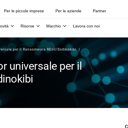
Per le piccole imprese
Per le aziende
Partner
ovità
Risorse
Marchio
Lavora con noi
iversale per il Ransomware REvil/Sodinokibi
or universale per il
inokibi
C