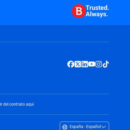
Trusted.
Always.
ir del contrato aquí
España - Español