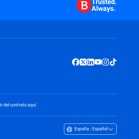
Trusted.
Always.
ir del contrato aquí
España - Español