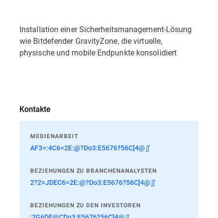
Installation einer Sicherheitsmanagement-Lösung
wie Bitdefender GravityZone, die virtuelle,
physische und mobile Endpunkte konsolidiert
Kontakte
MEDIENARBEIT
AF3=:4C6=2E:@?Do3:E5676?56C]4@∬
BEZIEHUNGEN ZU BRANCHENANALYSTEN
2?2=JDEC6=2E:@?Do3:E5676?56C]4@∬
BEZIEHUNGEN ZU DEN INVESTOREN
:?G6DE@CDo3:E5676?56C]4@∬