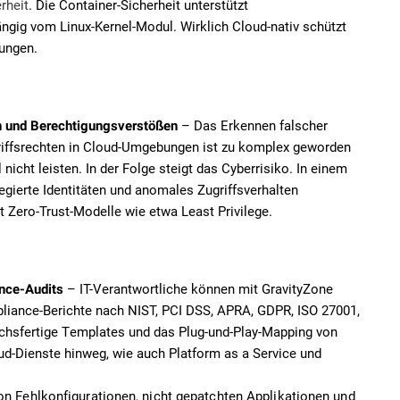
rheit
. Die Container-Sicherheit unterstützt
ngig vom Linux-Kernel-Modul. Wirklich Cloud-nativ schützt
bungen.
– Das Erkennen falscher
n und Berechtigungsverstößen
riffsrechten in Cloud-Umgebungen ist zu komplex geworden
 nicht leisten. In der Folge steigt das Cyberrisiko. In einem
gierte Identitäten und anomales Zugriffsverhalten
t Zero-Trust-Modelle wie etwa Least Privilege.
– IT-Verantwortliche können mit GravityZone
nce-Audits
iance-Berichte nach NIST, PCI DSS, APRA, GDPR, ISO 27001,
hsfertige Templates und das Plug-und-Play-Mapping von
ud-Dienste hinweg, wie auch Platform as a Service und
von Fehlkonfigurationen, nicht gepatchten Applikationen und