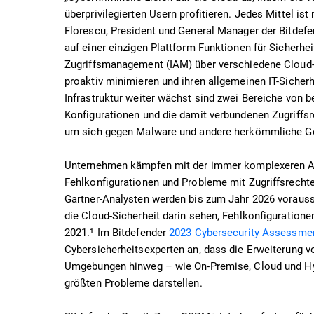
überprivilegierten Usern profitieren. Jedes Mittel is
Florescu, President und General Manager der Bitdef
auf einer einzigen Plattform Funktionen für Sicherh
Zugriffsmanagement (IAM) über verschiedene Cloud-
proaktiv minimieren und ihren allgemeinen IT-Sicherhe
Infrastruktur weiter wächst sind zwei Bereiche von
Konfigurationen und die damit verbundenen Zugriffsr
um sich gegen Malware und andere herkömmliche Gef
Unternehmen kämpfen mit der immer komplexeren Adm
Fehlkonfigurationen und Probleme mit Zugriffsrechte
Gartner-Analysten werden bis zum Jahr 2026 voraussi
die Cloud-Sicherheit darin sehen, Fehlkonfiguratione
2021.¹ Im Bitdefender
2023 Cybersecurity Assessme
Cybersicherheitsexperten an, dass die Erweiterung v
Umgebungen hinweg – wie On-Premise, Cloud und Hybr
größten Probleme darstellen.