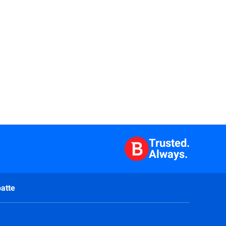
Trusted.
Always.
atte