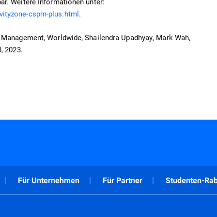
ar. Weitere Informationen unter:
vityzone-cspm-plus.html
.
re Management, Worldwide, Shailendra Upadhyay, Mark Wah,
, 2023.
Für Unternehmen
Für Partner
Studenten-Rab