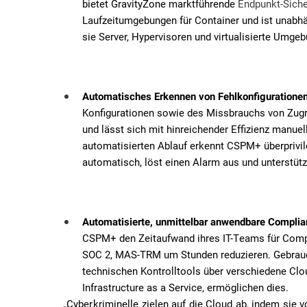
bietet GravityZone marktführende
Endpunkt-Siche
Laufzeitumgebungen für Container und ist unabhä
sie Server, Hypervisoren und virtualisierte Umge
Automatisches Erkennen von Fehlkonfiguratione
Konfigurationen sowie des Missbrauchs von Zug
und lässt sich mit hinreichender Effizienz manuell
automatisierten Ablauf erkennt CSPM+ überprivile
automatisch, löst einen Alarm aus und unterstütz
Automatisierte, unmittelbar anwendbare Complia
CSPM+ den Zeitaufwand ihres IT-Teams für Compl
SOC 2, MAS-TRM um Stunden reduzieren. Gebrauc
technischen Kontrolltools über verschiedene Clo
Infrastructure as a Service, ermöglichen dies.
„Cyberkriminelle zielen auf die Cloud ab, indem sie 