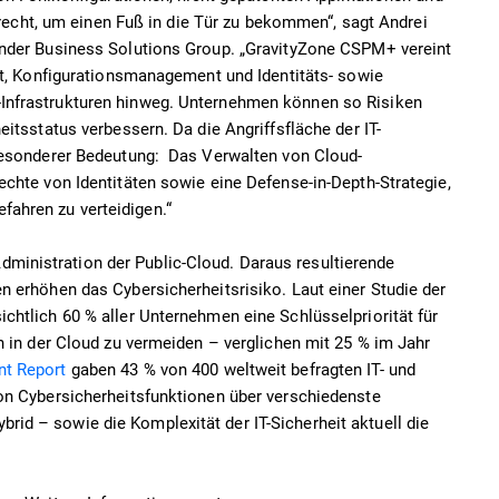
t recht, um einen Fuß in die Tür zu bekommen“, sagt Andrei
ender Business Solutions Group. „GravityZone CSPM+ vereint
eit, Konfigurationsmanagement und Identitäts- sowie
Infrastrukturen hinweg. Unternehmen können so Risiken
itsstatus verbessern. Da die Angriffsfläche der IT-
 besonderer Bedeutung: Das Verwalten von Cloud-
echte von Identitäten sowie eine Defense-in-Depth-Strategie,
ahren zu verteidigen.“
inistration der Public-Cloud. Daraus resultierende
n erhöhen das Cybersicherheitsrisiko. Laut einer Studie der
chtlich 60 % aller Unternehmen eine Schlüsselpriorität für
n in der Cloud zu vermeiden – verglichen mit 25 % im Jahr
nt Report
gaben 43 % von 400 weltweit befragten IT- und
on Cybersicherheitsfunktionen über verschiedenste
id – sowie die Komplexität der IT-Sicherheit aktuell die