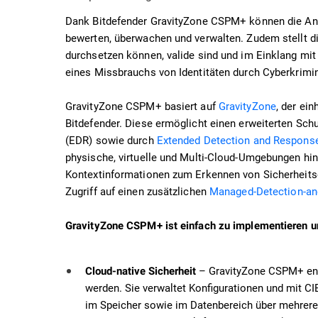
Dank Bitdefender GravityZone CSPM+ können die Anwe
bewerten, überwachen und verwalten. Zudem stellt die
durchsetzen können, valide sind und im Einklang mit
eines Missbrauchs von Identitäten durch Cyberkrimin
GravityZone CSPM+ basiert auf
GravityZone
, der ei
Bitdefender. Diese ermöglicht einen erweiterten Sc
(EDR) sowie durch
Extended Detection and Respons
physische, virtuelle und Multi-Cloud-Umgebungen hinw
Kontextinformationen zum Erkennen von Sicherheitse
Zugriff auf einen zusätzlichen
Managed-Detection-a
GravityZone CSPM+ ist einfach zu implementieren und
– GravityZone CSPM+ entd
Cloud-native Sicherheit
werden. Sie verwaltet Konfigurationen und mit CI
im Speicher sowie im Datenbereich über mehrer