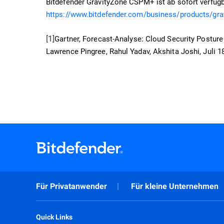
Bitdefender GravityZone CSPM+ ist ab sofort verfügb
https://www.bitdefender.com/business/products/gra
[1]
Gartner, Forecast-Analyse: Cloud Security Postu
Lawrence Pingree, Rahul Yadav, Akshita Joshi, Juli 18
Für Privatanwender
Für kleine Unternehmen
Quick Links