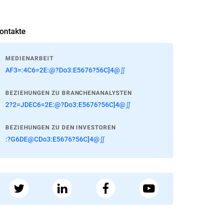
ontakte
MEDIENARBEIT
AF3=:4C6=2E:@?Do3:E5676?56C]4@∬
BEZIEHUNGEN ZU BRANCHENANALYSTEN
2?2=JDEC6=2E:@?Do3:E5676?56C]4@∬
BEZIEHUNGEN ZU DEN INVESTOREN
:?G6DE@CDo3:E5676?56C]4@∬