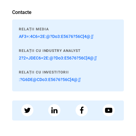
Contacte
RELAȚII MEDIA
AF3=:4C6=2E:@?Do3:E5676?56C]4@∬
RELAȚII CU INDUSTRY ANALYST
2?2=JDEC6=2E:@?Do3:E5676?56C]4@∬
RELAȚII CU INVESTITORII
:?G6DE@CDo3:E5676?56C]4@∬