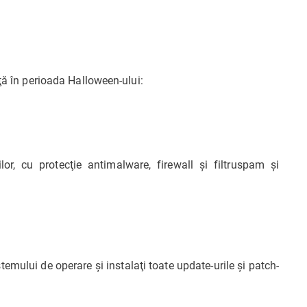
ţă în perioada Halloween-ului:
lor, cu protecţie antimalware, firewall şi filtruspam şi
stemului de operare şi instalaţi toate update-urile şi patch-