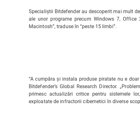
Specialiştii Bitdefender au descoperit mai mult 
ale unor programe precum Windows 7, Office 2
Macintosh”, traduse în “peste 15 limbi”.
“A cumpăra şi instala produse piratate nu e doar 
Bitdefender’s Global Research Director. „Problem
primesc actualizări critice pentru sistemele lor
exploatate de infractorii cibernetici în diverse sco