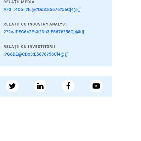
RELAȚII MEDIA
AF3=:4C6=2E:@?Do3:E5676?56C]4@∬
RELAȚII CU INDUSTRY ANALYST
2?2=JDEC6=2E:@?Do3:E5676?56C]4@∬
RELAȚII CU INVESTITORII
:?G6DE@CDo3:E5676?56C]4@∬