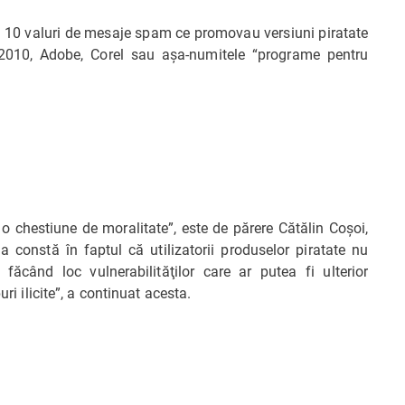
de 10 valuri de mesaje spam ce promovau versiuni piratate
010, Adobe, Corel sau aşa-numitele “programe pentru
o chestiune de moralitate”, este de părere Cătălin Coşoi,
a constă în faptul că utilizatorii produselor piratate nu
, făcând loc vulnerabilităţilor care ar putea fi ulterior
puri ilicite”, a continuat acesta.