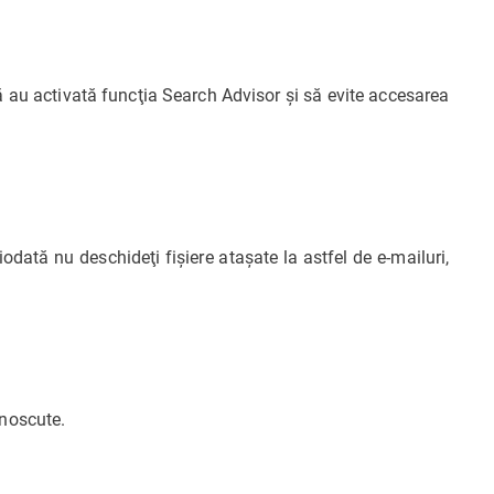
ă au activată funcţia Search Advisor şi să evite accesarea
odată nu deschideţi fişiere ataşate la astfel de e-mailuri,
unoscute.