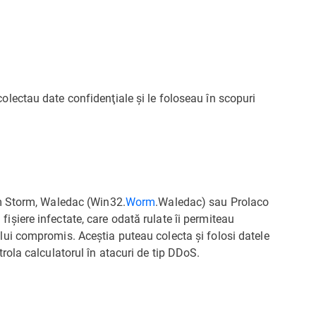
olectau date confidenţiale şi le foloseau în scopuri
um Storm, Waledac (Win32.
Worm
.Waledac) sau Prolaco
işiere infectate, care odată rulate îi permiteau
lui compromis. Aceştia puteau colecta şi folosi datele
trola calculatorul în atacuri de tip DDoS.