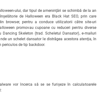
alloween-ului, dar tipul de ameninţări se schimbă de la an
înşelătorie de Halloween era Black Hat SEO, prin care
in browser, pentru a conduce utilizatorii către site-uri
Halloween promovau cupoane cu reduceri pentru diverse
 Dancing Skeleton (trad. Scheletul Dansator), e-mailuri
 unde un schelet dansator le distrăgea acestora atenţia, în
m periculos de tip backdoor.
alware vor încerca să se se furişeze în calculatoarele
t: