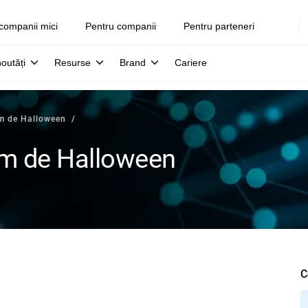
companii mici
Pentru companii
Pentru parteneri
noutăți
Resurse
Brand
Cariere
m de Halloween
am de Halloween
C