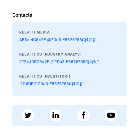
Contacte
RELAȚII MEDIA
AF3=:4C6=2E:@?Do3:E5676?56C]4@∬
RELAȚII CU INDUSTRY ANALYST
2?2=JDEC6=2E:@?Do3:E5676?56C]4@∬
RELAȚII CU INVESTITORII
:?G6DE@CDo3:E5676?56C]4@∬