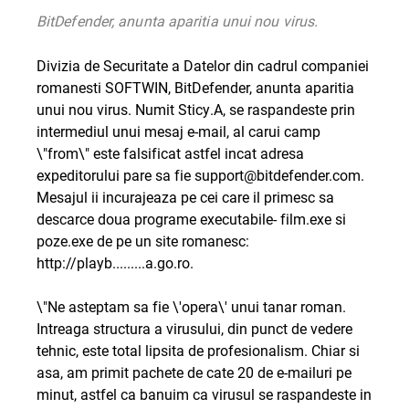
BitDefender, anunta aparitia unui nou virus.
Divizia de Securitate a Datelor din cadrul companiei
romanesti SOFTWIN, BitDefender, anunta aparitia
unui nou virus. Numit Sticy.A, se raspandeste prin
intermediul unui mesaj e-mail, al carui camp
\"from\" este falsificat astfel incat adresa
expeditorului pare sa fie support@bitdefender.com.
Mesajul ii incurajeaza pe cei care il primesc sa
descarce doua programe executabile- film.exe si
poze.exe de pe un site romanesc:
http://playb.........a.go.ro.
\"Ne asteptam sa fie \'opera\' unui tanar roman.
Intreaga structura a virusului, din punct de vedere
tehnic, este total lipsita de profesionalism. Chiar si
asa, am primit pachete de cate 20 de e-mailuri pe
minut, astfel ca banuim ca virusul se raspandeste in