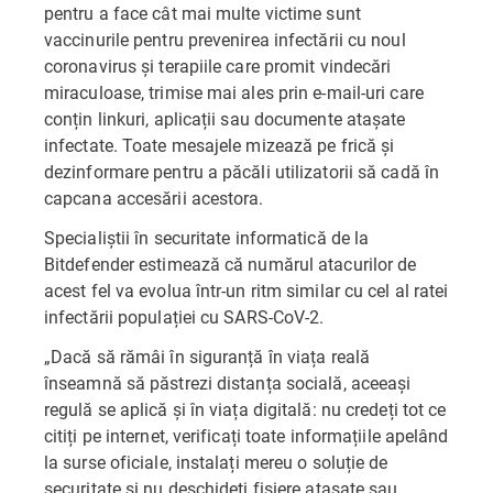
pentru a face cât mai multe victime sunt
vaccinurile pentru prevenirea infectării cu noul
coronavirus și terapiile care promit vindecări
miraculoase, trimise mai ales prin e-mail-uri care
conțin linkuri, aplicații sau documente atașate
infectate. Toate mesajele mizează pe frică și
dezinformare pentru a păcăli utilizatorii să cadă în
capcana accesării acestora.
Specialiștii în securitate informatică de la
Bitdefender estimează că numărul atacurilor de
acest fel va evolua într-un ritm similar cu cel al ratei
infectării populației cu SARS-CoV-2.
„Dacă să rămâi în siguranță în viața reală
înseamnă să păstrezi distanța socială, aceeași
regulă se aplică și în viața digitală: nu credeți tot ce
citiți pe internet, verificați toate informațiile apelând
la surse oficiale, instalați mereu o soluție de
securitate și nu deschideți fișiere atașate sau