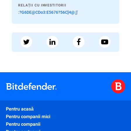
RELAȚII CU INVESTITORII
:?G6DE@CDo3:E5676?56C]4@∬
Pentru acasă
Pentru companii mici
Pentru companii