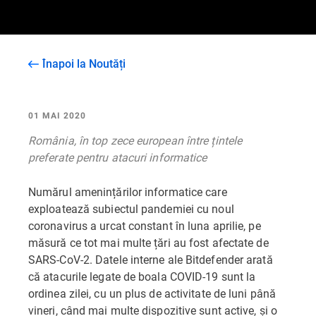
Înapoi la Noutăți
01 MAI 2020
România, în top zece european între țintele
preferate pentru atacuri informatice
Numărul amenințărilor informatice care
exploatează subiectul pandemiei cu noul
coronavirus a urcat constant în luna aprilie, pe
măsură ce tot mai multe țări au fost afectate de
SARS-CoV-2. Datele interne ale Bitdefender arată
că atacurile legate de boala COVID-19 sunt la
ordinea zilei, cu un plus de activitate de luni până
vineri, când mai multe dispozitive sunt active, și o