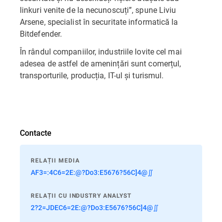
linkuri venite de la necunoscuți”, spune Liviu
Arsene, specialist în securitate informatică la
Bitdefender.
În rândul companiilor, industriile lovite cel mai
adesea de astfel de amenințări sunt comerțul,
transporturile, producția, IT-ul și turismul.
Contacte
RELAȚII MEDIA
AF3=:4C6=2E:@?Do3:E5676?56C]4@∬
RELAȚII CU INDUSTRY ANALYST
2?2=JDEC6=2E:@?Do3:E5676?56C]4@∬