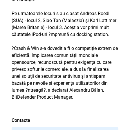
Pe următoarele locuri s-au clasat Andreas Roedl
(SUA) - locul 2, Siao Tan (Malaezia) şi Karl Lattimer
(Marea Britanie) - locul 3. Aceştia vor primi mult
căutatele iPod-uri ?mpreună cu docking station.
?Crash & Win s-a dovedit a fi o competiţie extrem de
eficientă. Implicarea comunităţii mondiale
opensource, recunoscută pentru exigenţa cu care
privesc softurile comerciale, a dus la finalizarea
unei soluţii de securitate antivirus şi antispam
bazată pe nevoile şi experienţa utilizatorilor din
lumea ?ntreagă?, a declarat Alexandru Bălan,
BitDefender Product Manager.
Contacte