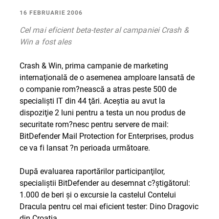
16 FEBRUARIE 2006
Cel mai eficient beta-tester al campaniei Crash &
Win a fost ales
Crash & Win, prima campanie de marketing
internaţională de o asemenea amploare lansată de
o companie rom?nească a atras peste 500 de
specialişti IT din 44 ţări. Aceştia au avut la
dispoziţie 2 luni pentru a testa un nou produs de
securitate rom?nesc pentru servere de mail:
BitDefender Mail Protection for Enterprises, produs
ce va fi lansat ?n perioada următoare.
După evaluarea raportărilor participanţilor,
specialiştii BitDefender au desemnat c?ştigătorul:
1.000 de beri şi o excursie la castelul Contelui
Dracula pentru cel mai eficient tester: Dino Dragovic
din Croaţia.