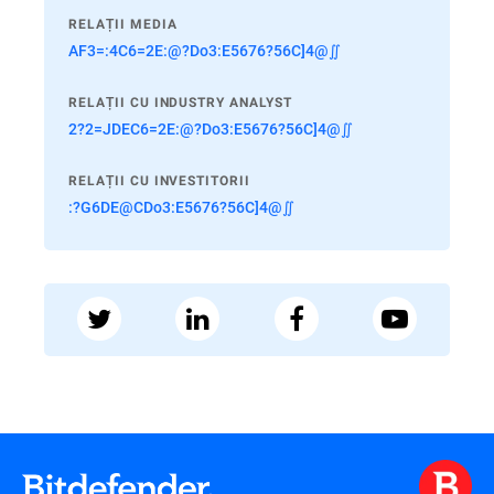
RELAȚII MEDIA
AF3=:4C6=2E:@?Do3:E5676?56C]4@∬
RELAȚII CU INDUSTRY ANALYST
2?2=JDEC6=2E:@?Do3:E5676?56C]4@∬
RELAȚII CU INVESTITORII
:?G6DE@CDo3:E5676?56C]4@∬