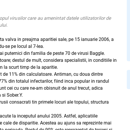
ul virusilor care au amenintat datele utilizatorilor de
lui.
a valva in preajma aparitiei sale, pe 15 ianuarie 2006, a
u-se pe locul al 7-lea.
 puternici din familia de peste 70 de virusi Baggle.
re; destul de mult, considera specialistii, in conditiile in
 la scurt timp de la aparitie.
lt de 11% din calculatoare. Antiman, cu doua dintre
77% din totalul infectarilor, fiind inca popular in randul
sunt cei cu care ne-am obisnuit de anul trecut, adica
 si Sober.Y.
rusii consacrati tin primele locuri ale topului, structura
acute la inceputul anului 2005. Astfel, aplicatiile
e cale de disparitie. Acestea au ajuns sa reprezinte mai
ta perioada. Restul de 90% este reprezentat de troieni si