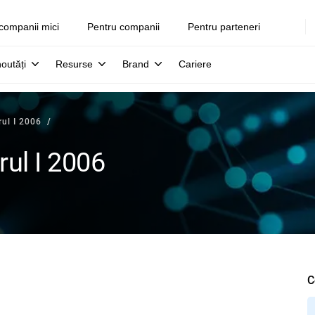
companii mici
Pentru companii
Pentru parteneri
noutăți
Resurse
Brand
Cariere
rul I 2006
rul I 2006
C