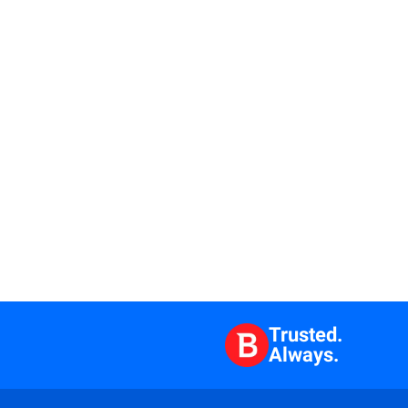
Trusted.
Always.