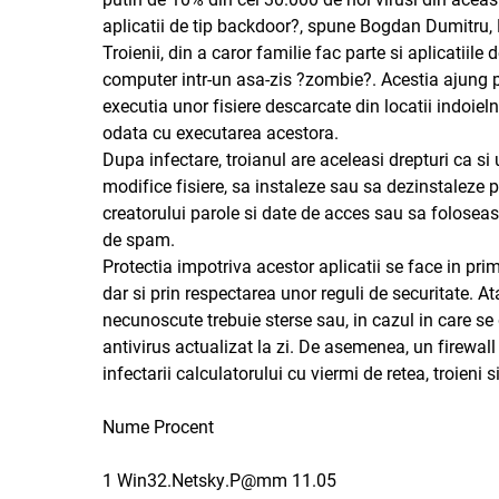
aplicatii de tip backdoor?, spune Bogdan Dumitru,
Troienii, din a caror familie fac parte si aplicatii
computer intr-un asa-zis ?zombie?. Acestia ajung p
executia unor fisiere descarcate din locatii indoieln
odata cu executarea acestora.
Dupa infectare, troianul are aceleasi drepturi ca si 
modifice fisiere, sa instaleze sau sa dezinstaleze p
creatorului parole si date de acces sau sa folosea
de spam.
Protectia impotriva acestor aplicatii se face in primu
dar si prin respectarea unor reguli de securitate.
necunoscute trebuie sterse sau, in cazul in care se
antivirus actualizat la zi. De asemenea, un firewal
infectarii calculatorului cu viermi de retea, troieni s
Nume Procent
1 Win32.Netsky.P@mm 11.05