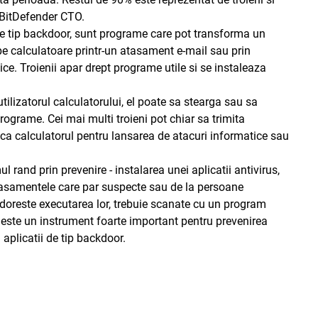
 BitDefender CTO.
le de tip backdoor, sunt programe care pot transforma un
e calculatoare printr-un atasament e-mail sau prin
ice. Troienii apar drept programe utile si se instaleaza
utilizatorul calculatorului, el poate sa stearga sau sa
rograme. Cei mai multi troieni pot chiar sa trimita
sca calculatorul pentru lansarea de atacuri informatice sau
l rand prin prevenire - instalarea unei aplicatii antivirus,
 Atasamentele care par suspecte sau de la persoane
 doreste executarea lor, trebuie scanate cu un program
l este un instrument foarte important pentru prevenirea
i aplicatii de tip backdoor.