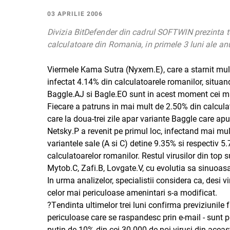
03 APRILIE 2006
Divizia BitDefender din cadrul SOFTWIN prezinta top
calculatoare din Romania, in primele 3 luni ale anu
Viermele Kama Sutra (Nyxem.E), care a starnit mult
infectat 4.14% din calculatoarele romanilor, situand
Baggle.AJ si Bagle.EO sunt in acest moment cei mai
Fiecare a patruns in mai mult de 2.50% din calculatoa
care la doua-trei zile apar variante Baggle care apun
Netsky.P a revenit pe primul loc, infectand mai mu
variantele sale (A si C) detine 9.35% si respectiv 5.
calculatoarelor romanilor. Restul virusilor din top 
Mytob.C, Zafi.B, Lovgate.V, cu evolutia sa sinuoasa
In urma analizelor, specialistii considera ca, desi vi
celor mai periculoase amenintari s-a modificat.
?Tendinta ultimelor trei luni confirma previziunile f
periculoase care se raspandesc prin e-mail - sunt p
putin de 10% din cei 30.000 de noi virusi din aceas