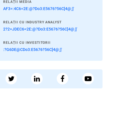
RELAȚII MEDIA
AF3=:4C6=2E:@?Do3:E5676?56C]4@∬
RELAȚII CU INDUSTRY ANALYST
2?2=JDEC6=2E:@?Do3:E5676?56C]4@∬
RELAȚII CU INVESTITORII
:?G6DE@CDo3:E5676?56C]4@∬