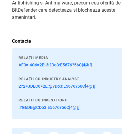
Antiphishing si Antimalware, precum cea oferită de
BitDefender care detecteaza si blocheaza aceste
amenintari.
Contacte
RELAȚII MEDIA
AF3=:4C6=2E:@?Do3:E5676?56C]4@∬
RELAȚII CU INDUSTRY ANALYST
2?2=JDEC6=2E:@?Do3:E5676?56C]4@∬
RELAȚII CU INVESTITORII
:?G6DE@CDo3:E5676?56C]4@∬