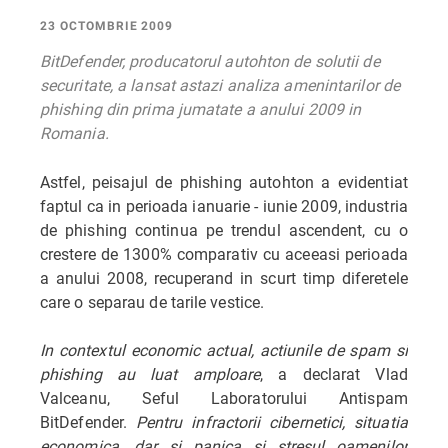
23 OCTOMBRIE 2009
BitDefender, producatorul autohton de solutii de
securitate, a lansat astazi analiza amenintarilor de
phishing din prima jumatate a anului 2009 in
Romania.
Astfel, peisajul de phishing autohton a evidentiat
faptul ca in perioada ianuarie - iunie 2009, industria
de phishing continua pe trendul ascendent, cu o
crestere de 1300% comparativ cu aceeasi perioada
a anului 2008, recuperand in scurt timp diferetele
care o separau de tarile vestice.
In contextul economic actual, actiunile de spam si
phishing au luat amploare
, a declarat Vlad
Valceanu, Seful Laboratorului Antispam
BitDefender.
Pentru infractorii cibernetici, situatia
economica, dar si panica si stresul oamenilor