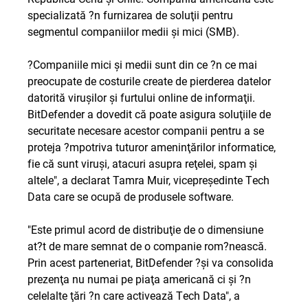
specializată ?n furnizarea de soluţii pentru
segmentul companiilor medii şi mici (SMB).
?Companiile mici şi medii sunt din ce ?n ce mai
preocupate de costurile create de pierderea datelor
datorită viruşilor şi furtului online de informaţii.
BitDefender a dovedit că poate asigura soluţiile de
securitate necesare acestor companii pentru a se
proteja ?mpotriva tuturor ameninţărilor informatice,
fie că sunt viruşi, atacuri asupra reţelei, spam şi
altele", a declarat Tamra Muir, vicepreşedinte Tech
Data care se ocupă de produsele software.
"Este primul acord de distribuţie de o dimensiune
at?t de mare semnat de o companie rom?nească.
Prin acest parteneriat, BitDefender ?şi va consolida
prezenţa nu numai pe piaţa americană ci şi ?n
celelalte ţări ?n care activează Tech Data", a