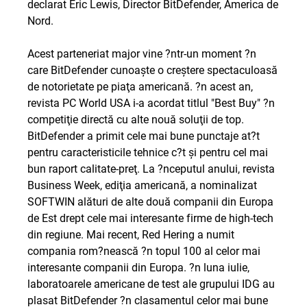
declarat Eric Lewis, Director BitDefender, America de
Nord.
Acest parteneriat major vine ?ntr-un moment ?n
care BitDefender cunoaşte o creştere spectaculoasă
de notorietate pe piaţa americană. ?n acest an,
revista PC World USA i-a acordat titlul "Best Buy" ?n
competiţie directă cu alte nouă soluţii de top.
BitDefender a primit cele mai bune punctaje at?t
pentru caracteristicile tehnice c?t şi pentru cel mai
bun raport calitate-preţ. La ?nceputul anului, revista
Business Week, ediţia americană, a nominalizat
SOFTWIN alături de alte două companii din Europa
de Est drept cele mai interesante firme de high-tech
din regiune. Mai recent, Red Hering a numit
compania rom?nească ?n topul 100 al celor mai
interesante companii din Europa. ?n luna iulie,
laboratoarele americane de test ale grupului IDG au
plasat BitDefender ?n clasamentul celor mai bune