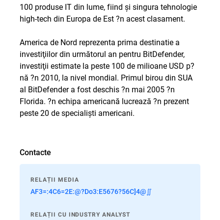
100 produse IT din lume, fiind şi singura tehnologie
high-tech din Europa de Est ?n acest clasament.
America de Nord reprezenta prima destinatie a
investiţiilor din următorul an pentru BitDefender,
investiţii estimate la peste 100 de milioane USD p?
nă ?n 2010, la nivel mondial. Primul birou din SUA
al BitDefender a fost deschis ?n mai 2005 ?n
Florida. ?n echipa americană lucrează ?n prezent
peste 20 de specialişti americani.
Contacte
RELAȚII MEDIA
AF3=:4C6=2E:@?Do3:E5676?56C]4@∬
RELAȚII CU INDUSTRY ANALYST