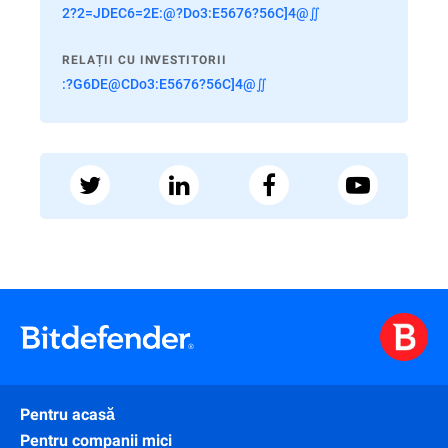
2?2=JDEC6=2E:@?Do3:E5676?56C]4@∬
RELAȚII CU INVESTITORII
:?G6DE@CDo3:E5676?56C]4@∬
Pentru acasă
Pentru companii mici