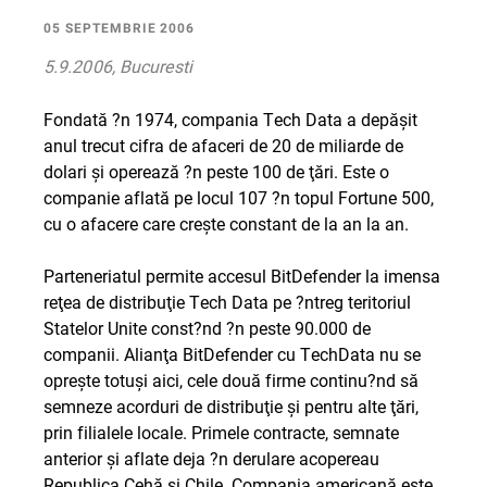
05 SEPTEMBRIE 2006
5.9.2006, Bucuresti
Fondată ?n 1974, compania Tech Data a depăşit
anul trecut cifra de afaceri de 20 de miliarde de
dolari şi operează ?n peste 100 de ţări. Este o
companie aflată pe locul 107 ?n topul Fortune 500,
cu o afacere care creşte constant de la an la an.
Parteneriatul permite accesul BitDefender la imensa
reţea de distribuţie Tech Data pe ?ntreg teritoriul
Statelor Unite const?nd ?n peste 90.000 de
companii. Alianţa BitDefender cu TechData nu se
opreşte totuşi aici, cele două firme continu?nd să
semneze acorduri de distribuţie şi pentru alte ţări,
prin filialele locale. Primele contracte, semnate
anterior şi aflate deja ?n derulare acopereau
Republica Cehă şi Chile. Compania americană este