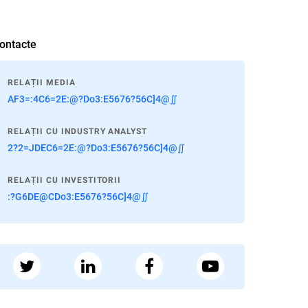
ontacte
RELAȚII MEDIA
AF3=:4C6=2E:@?Do3:E5676?56C]4@∬
RELAȚII CU INDUSTRY ANALYST
2?2=JDEC6=2E:@?Do3:E5676?56C]4@∬
RELAȚII CU INVESTITORII
:?G6DE@CDo3:E5676?56C]4@∬