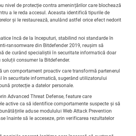
nivel de protecție contra amenințărilor care blochează
ntru a le reda accesul. Aceasta identifică tipurile de
elor și le restaurează, anulând astfel orice efect nedorit
atice încă de la începuturi, stabilind noi standarde în
 anti-ransomware din Bitdefender 2019, reușim să
nă de curând specialiștii în securitate informatică doar
u soluții consumer la Bitdefender.
ptă un comportament proactiv care transformă partenerul
 în securitate informatică, sugerând utilizatorului
i bună protecție a datelor personale.
prin Advanced Threat Defense, feature care
le active ca să identifice comportamente suspecte și să
Îmbunătățirile aduse modulului Web Attack Prevention
ase înainte să le acceseze, prin verificarea rezultatelor