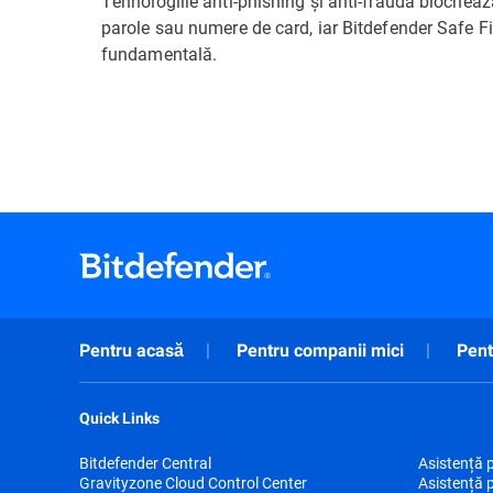
Tehnologiile anti-phishing și anti-fraudă blocheaz
parole sau numere de card, iar Bitdefender Safe Fi
fundamentală.
Pentru acasă
Pentru companii mici
Pent
Quick Links
Bitdefender Central
Asistență 
Gravityzone Cloud Control Center
Asistență 