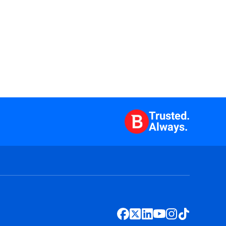
Trusted.
Always.