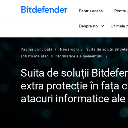
Pentru acasă
Pentru 
Despre noi
Ultimele 
Pagină principală
Newsroom
Suita de soluții Bitdef
sofisticate atacuri informatice ale momentului
Suita de soluții Bitdef
extra protecție în fața 
atacuri informatice al