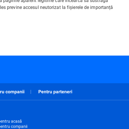
ă paginile aparent legitime care încearcă să sustragă
les previne accesul neutorizat la fișierele de importanță
ru companii
Pentru parteneri
pentru acasă
pentru companii