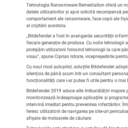
Tehnologia Ransomware Remediation oferă un nou 
datele utilizatorilor și apoi solicită recompensă pe
comportament ale ransomware, face copii ale fișier
al criptării acestora.
„Bitdefender a fost în avangarda securității inform
fiecare generație de produse. Cu noile tehnologii
protejăm utilizatorii folosind tehnologii la care pâ
visau”, spune Ciprian Istrate, vicepreședinte pentr
Cu noul mod autopilot, soluțiile Bitdefender ado
silențios de până acum într-un consultant personal
funcționalități care i-ar putea fi utile pentru o ma
Bitdefender 2019 aduce alte îmbunătățiri majore 
monitorizează îndeaproape aplicațiile și programe
intervină imediat pentru prevenirea infectărilor. 
feresc utilizatorii de navigarea pe site-uri periculo
afișate de motoarele de căutare.