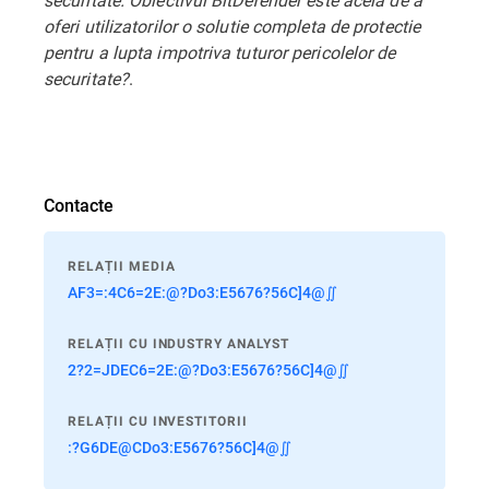
oferi utilizatorilor o solutie completa de protectie
pentru a lupta impotriva tuturor pericolelor de
securitate?
.
Contacte
RELAȚII MEDIA
AF3=:4C6=2E:@?Do3:E5676?56C]4@∬
RELAȚII CU INDUSTRY ANALYST
2?2=JDEC6=2E:@?Do3:E5676?56C]4@∬
RELAȚII CU INVESTITORII
:?G6DE@CDo3:E5676?56C]4@∬