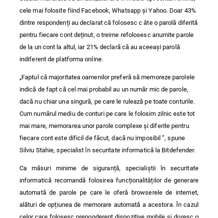
cele mai folosite fiind Facebook, Whatsapp și Yahoo. Doar 43%
dintre respondenți au declarat că folosesc c âte o parolă diferită
pentru fiecare cont deținut, o treime refolosesc anumite parole
de la un cont la altul, iar 21% declară că au aceeași parolă
indiferent de platforma online.
„Faptul că majoritatea oamenilor preferă să memoreze parolele
indică de fapt că cel mai probabil au un număr mic de parole,
dacă nu chiar una singură, pe care le rulează pe toate conturile.
Cum numărul mediu de conturi pe care le folosim zilnic este tot
mai mare, memorarea unor parole complexe și diferite pentru
fiecare cont este dificil de făcut, dacă nu imposibil ”, spune
Silviu Stahie, specialist în securitate informatică la Bitdefender.
Ca măsuri minime de siguranță, specialiștii în securitate
informatică recomandă folosirea funcționalităților de generare
automată de parole pe care le oferă browserele de internet,
alături de opțiunea de memorare automată a acestora. În cazul
celor care folosesc preponderent dispozitive mobile și doresc o