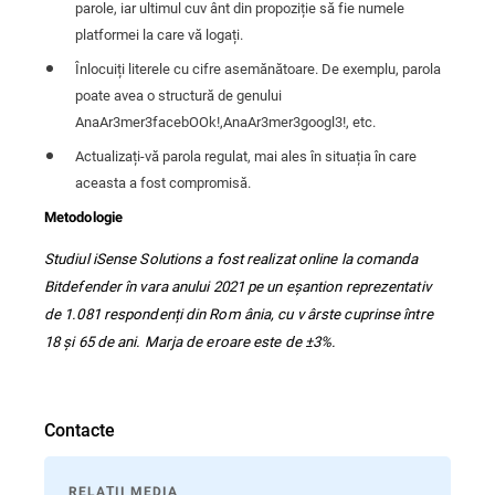
parole, iar ultimul cuv ânt din propoziție să fie numele
platformei la care vă logați.
Înlocuiți literele cu cifre asemănătoare. De exemplu, parola
poate avea o structură de genului
AnaAr3mer3facebOOk!,
AnaAr3mer3googl3!, etc.
Actualizați-vă parola regulat, mai ales în situația în care
aceasta a fost compromisă.
Metodologie
Studiul iSense Solutions a fost realizat online la comanda
Bitdefender
în vara anului 2021
pe un eșantion reprezentativ
de 1.081 respondenți din Rom ânia, cu v ârste cuprinse între
18 și 65 de ani. Marja de eroare este de ±3%.
Contacte
RELAȚII MEDIA