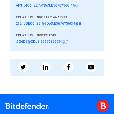
AF3=:4C6=2E:@?Do3:E5676?56C]4@∬
RELAȚII CU INDUSTRY ANALYST
2?2=JDEC6=2E:@?Do3:E5676?56C]4@∬
RELAȚII CU INVESTITORII
:?G6DE@CDo3:E5676?56C]4@∬