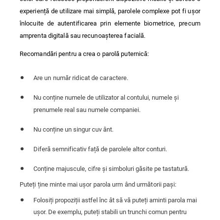
experiență de utilizare mai simplă, parolele complexe pot fi ușor
înlocuite de autentificarea prin elemente biometrice, precum
amprenta digitală sau recunoașterea facială.
Recomandări pentru a crea o parolă puternică:
Are un număr ridicat de caractere.
Nu conține numele de utilizator al contului, numele și
prenumele real sau numele companiei.
Nu conține un singur cuv ânt.
Diferă semnificativ față de parolele altor conturi.
Conține majuscule, cifre și simboluri găsite pe tastatură.
Puteți ține minte mai ușor parola urm ând următorii pași:
Folosiți propoziții astfel înc ât să vă puteți aminti parola mai
ușor. De exemplu, puteți stabili un trunchi comun pentru