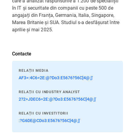
care a analizat răspunsurile a 1.200 de specialiști
în IT și securitate din companii cu peste 500 de
angajați din Franța, Germania, Italia, Singapore,
Marea Britanie și SUA. Studiul s-a desfășurat între
aprilie și mai 2025.
Contacte
RELAȚII MEDIA
AF3=:4C6=2E:@?Do3:E5676?56C]4@∬
RELAȚII CU INDUSTRY ANALYST
2?2=JDEC6=2E:@?Do3:E5676?56C]4@∬
RELAȚII CU INVESTITORII
:?G6DE@CDo3:E5676?56C]4@∬