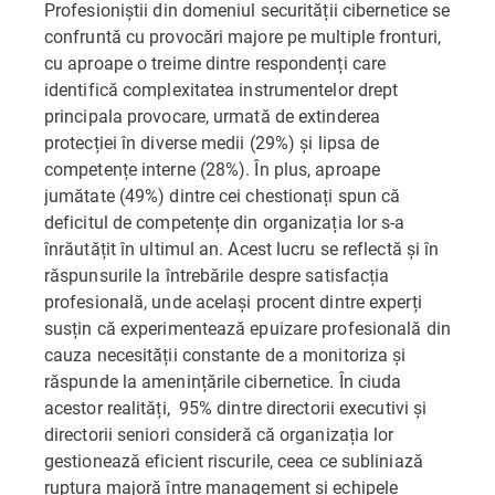
Profesioniștii din domeniul securității cibernetice se
confruntă cu provocări majore pe multiple fronturi,
cu aproape o treime dintre respondenți care
identifică complexitatea instrumentelor drept
principala provocare, urmată de extinderea
protecției în diverse medii (29%) și lipsa de
competențe interne (28%). În plus, aproape
jumătate (49%) dintre cei chestionați spun că
deficitul de competențe din organizația lor s-a
înrăutățit în ultimul an. Acest lucru se reflectă și în
răspunsurile la întrebările despre satisfacția
profesională, unde același procent dintre experți
susțin că experimentează epuizare profesională din
cauza necesității constante de a monitoriza și
răspunde la amenințările cibernetice. În ciuda
acestor realități, 95% dintre directorii executivi și
directorii seniori consideră că organizația lor
gestionează eficient riscurile, ceea ce subliniază
ruptura majoră între management și echipele