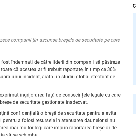
C
 zece companii țin ascunse breșele de securitate pe care
u fost îndemnați de către liderii din companii să păstreze
toate că acestea ar fi trebuit raportate, în timp ce 30%
supra unui incident, arată un studiu global efectuat de
exprimat îngrijorarea față de consecințele legale cu care
breșe de securitate gestionate inadecvat.
ină confidențială o breșă de securitate pentru a evita
 și pentru a folosi resursele în atenuarea daunelor și nu
area mai multor legi care impun raportarea breșelor de
ația să se schimbe.