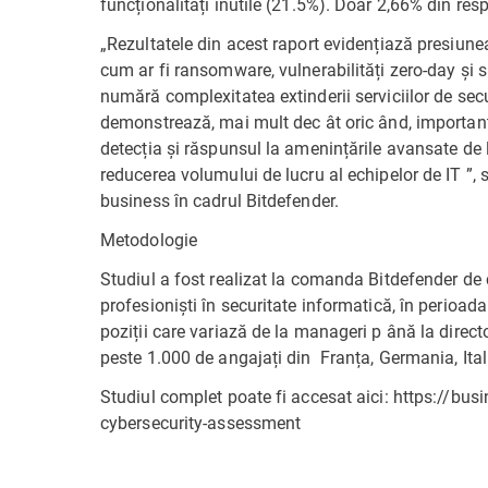
funcționalități inutile (21.5%). Doar 2,66% din res
„Rezultatele din acest raport evidențiază presiune
cum ar fi ransomware, vulnerabilități zero-day și s
numără complexitatea extinderii serviciilor de secur
demonstrează, mai mult dec ât oric ând, importanța
detecția și răspunsul la amenințările avansate de l
reducerea volumului de lucru al echipelor de IT ”, 
business în cadrul Bitdefender.
Metodologie
Studiul a fost realizat la comanda Bitdefender d
profesioniști în securitate informatică, în perioa
poziții care variază de la manageri p ână la direct
peste 1.000 de angajați din Franța, Germania, Itali
Studiul complet poate fi accesat aici: https://bu
cybersecurity-assessment