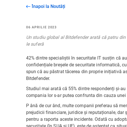
Înapoi la Noutăți
06 APRILIE 2023
Un studiu global al Bitdefender arată că patru din
le suferă
42% dintre specialiștii în securitate IT susțin că a
confidențiale breșele de securitate informatică, cu 
spun că au păstrat tăcerea din proprie inițiativă a
Bitdefender.
Studiul mai arată că 55% dintre respondenți și-au 
compania lor s-ar putea confrunta din cauza unei 
P ână de cur ând, multe companii preferau să menț
prejudicii financiare, juridice și reputaționale, dar
pentru a raporta aceste incidente. Odată cu adopt
securitate (în SUA și UE), este de așteptat ca situ