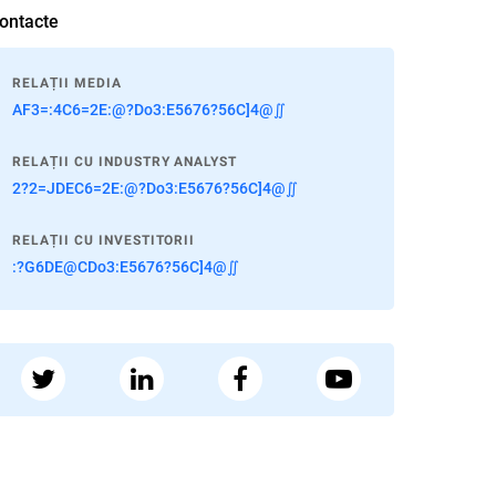
ontacte
RELAȚII MEDIA
AF3=:4C6=2E:@?Do3:E5676?56C]4@∬
RELAȚII CU INDUSTRY ANALYST
2?2=JDEC6=2E:@?Do3:E5676?56C]4@∬
RELAȚII CU INVESTITORII
:?G6DE@CDo3:E5676?56C]4@∬