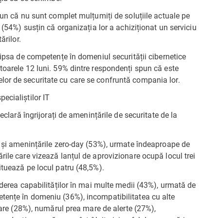
pun că nu sunt complet mulțumiți de soluțiile actuale pe
 (54%) susțin că organizația lor a achiziționat un serviciu
ărilor.
lipsa de competențe în domeniul securității cibernetice
toarele 12 luni. 59% dintre respondenți spun că este
or de securitate cu care se confruntă compania lor.
ecialiștilor IT
declară îngrijorați de amenințările de securitate de la
e și amenințările zero-day (53%), urmate îndeaproape de
rile care vizează lanțul de aprovizionare ocupă locul trei
ituează pe locul patru (48,5%).
nderea capabilităților în mai multe medii (43%), urmată de
tențe în domeniu (36%), incompatibilitatea cu alte
rtare (28%), numărul prea mare de alerte (27%),