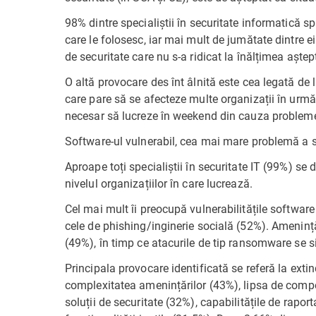
98% dintre specialiștii în securitate informatică s
care le folosesc, iar mai mult de jumătate dintre ei
de securitate care nu s-a ridicat la înălțimea aștept
O altă provocare des înt âlnită este cea legată de 
care pare să se afecteze multe organizații în urmă
necesar să lucreze în weekend din cauza problemel
Software-ul vulnerabil, cea mai mare problemă a sp
Aproape toți specialiștii în securitate IT (99%) se 
nivelul organizațiilor în care lucrează.
Cel mai mult îi preocupă vulnerabilitățile softwar
cele de phishing/inginerie socială (52%). Amenință
(49%), în timp ce atacurile de tip ransomware se s
Principala provocare identificată se referă la exti
complexitatea amenințărilor (43%), lipsa de compe
soluții de securitate (32%), capabilitățile de rapo