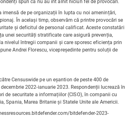
pondenți spun că nu au înt âlnit niciun fel de provocări.
a imensă de pe organizații în lupta cu noi amenințări,
pionaj. În același timp, observăm că printre provocări se
itate și deficitul de personal calificat. Aceste constatări
 unei securități stratificate care asigură prevenția,
a nivelul întregii companii și care sporesc eficiența prin
spune Andrei Florescu, vicepreședinte pentru soluții de
e către Censuswide pe un eșantion de peste 400 de
da decembrie 2022-ianuarie 2023. Respondenții lucrează în
ori de securitate a informațiilor (CISO), în companii cu
a, Spania, Marea Britanie și Statele Unite ale Americii.
sinessresources.bitdefender.com/bitdefender-2023-