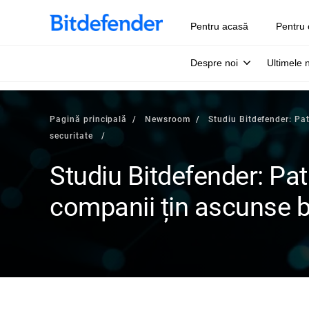
Pentru acasă
Pentru 
Despre noi
Ultimele 
Pagină principală
Newsroom
Studiu Bitdefender: Pa
securitate
Studiu Bitdefender: Pat
companii țin ascunse b