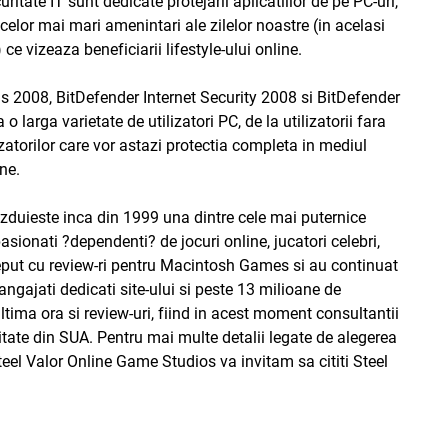
uritate IT sunt dedicate protejarii aplicatiilor de pe PC-uri,
elor mai mari amenintari ale zilelor noastre (in acelasi
e vizeaza beneficiarii lifestyle-ului online.
us 2008
,
BitDefender Internet Security 2008
si
BitDefender
o larga varietate de utilizatori PC, de la utilizatorii fara
izatorilor care vor astazi protectia completa in mediul
ne.
gazduieste inca din 1999 una dintre cele mai puternice
asionati ?dependenti? de jocuri online, jucatori celebri,
eput cu review-ri pentru Macintosh Games si au continuat
angajati dedicati site-ului si peste 13 milioane de
 ultima ora si review-uri, fiind in acest moment consultantii
litate din SUA. Pentru mai multe detalii legate de alegerea
teel Valor Online Game Studios va invitam sa cititi
Steel