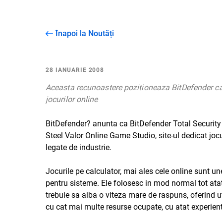
Înapoi la Noutăți
28 IANUARIE 2008
Aceasta recunoastere pozitioneaza BitDefender ca c
jocurilor online
BitDefender?
anunta ca
BitDefender Total Securit
Steel Valor Online Game Studio
, site-ul dedicat joc
legate de industrie.
Jocurile pe calculator, mai ales cele online sunt une
pentru sisteme. Ele folosesc in mod normal tot ata
trebuie sa aiba o viteza mare de raspuns, oferind util
cu cat mai multe resurse ocupate, cu atat experient