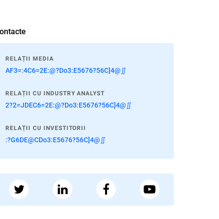
ontacte
RELAȚII MEDIA
AF3=:4C6=2E:@?Do3:E5676?56C]4@∬
RELAȚII CU INDUSTRY ANALYST
2?2=JDEC6=2E:@?Do3:E5676?56C]4@∬
RELAȚII CU INVESTITORII
:?G6DE@CDo3:E5676?56C]4@∬