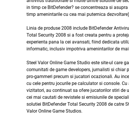
antivirus traditionale si multe dintre solutiile de sec
in timp ce
BitDefender?
se concentreaza si asupra c
timp amenintarile cu cea mai puternica dezvoltare) c
Linia de produse 2008 include
BitDefender Antivir
Total Security 2008
si a fost creata pentru a proteja 
experienta pana la cei avansati, fiind dedicata util
informatic, inclusiv impotriva amenintarilor de mai
Steel Valor Online Game Studio
este site-ul care 
comunitati de game developers, jurnalisti si chiar p
pro-gammeri precum si jucatori ocazionali. Au inc
cu cele pentru jocurile pe calculator si console. Cu 
vizitatori, au continuat sa ofere jucatorilor stiri de
cei mai cautati de revistele si emisiunile de specia
solutiei
BitDefender Total Security 2008
de catre S
Valor Online Game Studios
.