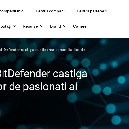
companii mici
Pentru companii
Pentru parteneri
noutăți
Resurse
Brand
Cariere
 BitDefender castiga sustinerea comunitatilor de
 BitDefender castiga
r de pasionati ai