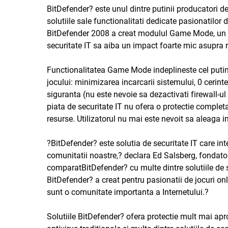
BitDefender?
este unul dintre putinii producatori de
solutiile sale functionalitati dedicate pasionatilor 
BitDefender 2008 a creat modulul Game Mode, un pro
securitate IT sa aiba un impact foarte mic asupra r
Functionalitatea Game Mode indeplineste cel putin 3
jocului: minimizarea incarcarii sistemului, 0 cerinte
siguranta (nu este nevoie sa dezactivati firewall-ul i
piata de securitate IT nu ofera o protectie completa
resurse. Utilizatorul nu mai este nevoit sa aleaga i
?
BitDefender?
este solutia de securitate IT care i
comunitatii noastre,? declara Ed Salsberg, fondat
comparat
BitDefender?
cu multe dintre solutiile de s
BitDefender?
a creat pentru pasionatii de jocuri on
sunt o comunitate importanta a Internetului.?
Solutiile
BitDefender?
ofera protectie mult mai apro