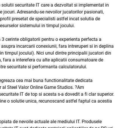
 solutii securitate IT care a dezvoltat si implementat in
de jocuri. Adresandu-se nevoilor jucatorilor pasionati,
fil presetat de specialisti astfel incat solutia de
esurselor sistemului in timpul jocului.
 cerinte obligatorii pentru o experienta perfecta a
 asupra incarcarii conexiunii, fara intreruperi si in deplina
n timpul jocului). Nici unul dintre principalii jucatori din
, fara a interefera cu alte aplicatii consumatoare de
ntre securitate si performanta calculatorului.
ntegreaza cea mai buna functionalitate dedicata
or al Steel Valor Online Game Studios. ?Am
ecuritate IT de top si acesta s-a dovedit a fi clar superior.
line o solutie unica, recunoscand astfel faptul ca acestia
piata de nevoile actuale ale mediului IT. Produsele