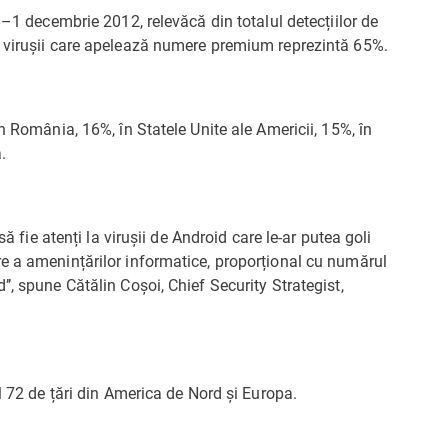
 –1 decembrie 2012, relevăcă din totalul detecțiilor de
, virușii care apelează numere premium reprezintă 65%.
n România, 16%, în Statele Unite ale Americii, 15%, în
.
să fie atenți la virușii de Android care le-ar putea goli
e a amenințărilor informatice, proporțional cu numărul
’, spune Cătălin Coșoi, Chief Security Strategist,
l 72 de țări din America de Nord și Europa.