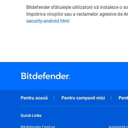
Bitdefender sfătuiește utilizatorii să instaleze o s
împotriva virușilor sau a reclamelor agresive de A
security-android.html
Pentru acasă
Pentru companii mici
Pent
Quick Links
Bitdefender Central
Asistență 