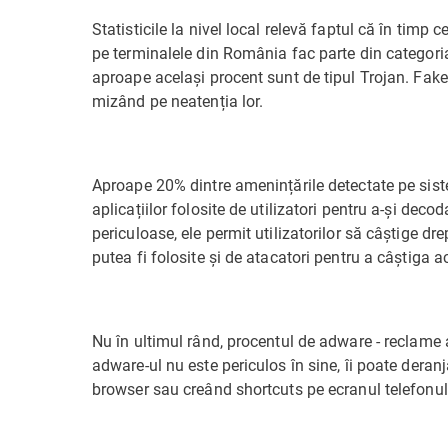
Statisticile la nivel local relevă faptul că în timp 
pe terminalele din România fac parte din categoria
aproape același procent sunt de tipul Trojan. FakeIn
mizând pe neatenția lor.
Aproape 20% dintre amenințările detectate pe sist
aplicațiilor folosite de utilizatori pentru a-și deco
periculoase, ele permit utilizatorilor să câștige dre
putea fi folosite și de atacatori pentru a câștiga a
Nu în ultimul rând, procentul de adware - reclame a
adware-ul nu este periculos în sine, îi poate deran
browser sau creând shortcuts pe ecranul telefonul