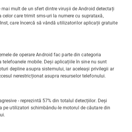
ce mai mult de un sfert dintre virușii de Android detectați
 celor care trimit sms-uri la numere cu suprataxă,
st, care încercă să vândă utilizatorilor aplicații gratuite
emele de operare Android fac parte din categoria
da telefoanele mobile. Deși aplicațiile în sine nu sunt
pturi depline asupra sistemului, iar aceleași privilegii ar
ccesul nerestricționat asupra resurselor telefonului.
gresive - reprezintă 57% din totalul detecțiilor. Deși
ja pe utilizatori schimbându-le motorul de căutare din
ui.