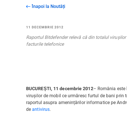
Înapoi la Noutăți
11 DECEMBRIE 2012
Raportul Bitdefender relevă că din totalul virușil
facturile telefonice
– România este î
BUCUREȘTI, 11 decembrie 2012
virușilor de mobil ce urmăresc furtul de bani prin 
raportul asupra amenințărilor informatice pe Android
de
antivirus
.