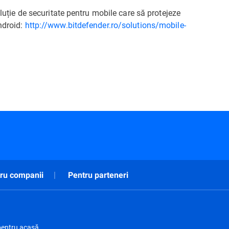
oluție de securitate pentru mobile care să protejeze
ndroid:
http://www.bitdefender.ro/solutions/mobile-
ru companii
Pentru parteneri
pentru acasă