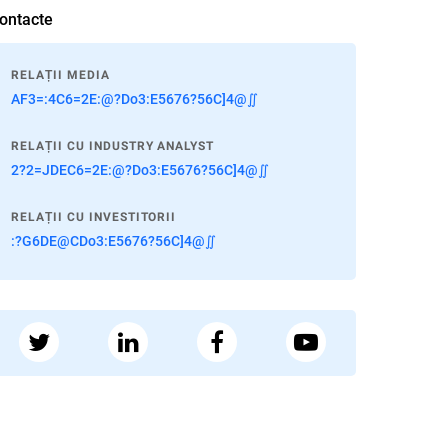
ontacte
RELAȚII MEDIA
AF3=:4C6=2E:@?Do3:E5676?56C]4@∬
RELAȚII CU INDUSTRY ANALYST
2?2=JDEC6=2E:@?Do3:E5676?56C]4@∬
RELAȚII CU INVESTITORII
:?G6DE@CDo3:E5676?56C]4@∬