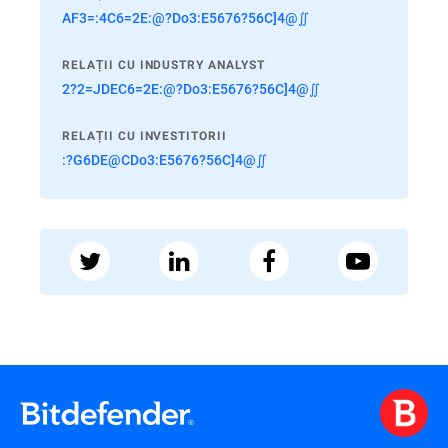
AF3=:4C6=2E:@?Do3:E5676?56C]4@∬
RELAȚII CU INDUSTRY ANALYST
2?2=JDEC6=2E:@?Do3:E5676?56C]4@∬
RELAȚII CU INVESTITORII
:?G6DE@CDo3:E5676?56C]4@∬