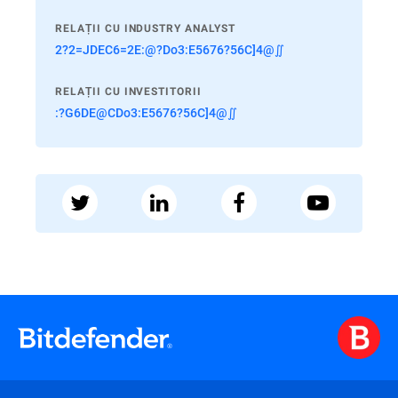
RELAȚII CU INDUSTRY ANALYST
2?2=JDEC6=2E:@?Do3:E5676?56C]4@∬
RELAȚII CU INVESTITORII
:?G6DE@CDo3:E5676?56C]4@∬