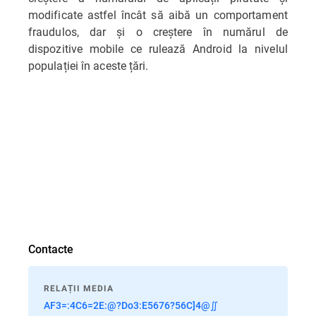
modificate astfel încât să aibă un comportament
fraudulos, dar și o creştere în numărul de
dispozitive mobile ce rulează Android la nivelul
populației în aceste țări.
Contacte
RELAȚII MEDIA
AF3=:4C6=2E:@?Do3:E5676?56C]4@∬