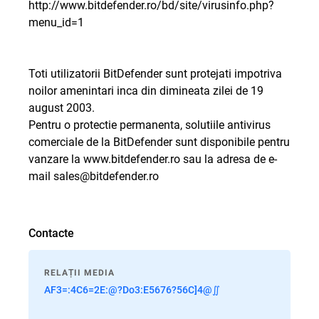
http://www.bitdefender.ro/bd/site/virusinfo.php?
menu_id=1
Toti utilizatorii BitDefender sunt protejati impotriva
noilor amenintari inca din dimineata zilei de 19
august 2003.
Pentru o protectie permanenta, solutiile antivirus
comerciale de la BitDefender sunt disponibile pentru
vanzare la
www.bitdefender.ro
sau la adresa de e-
mail
sales@bitdefender.ro
Contacte
RELAȚII MEDIA
AF3=:4C6=2E:@?Do3:E5676?56C]4@∬