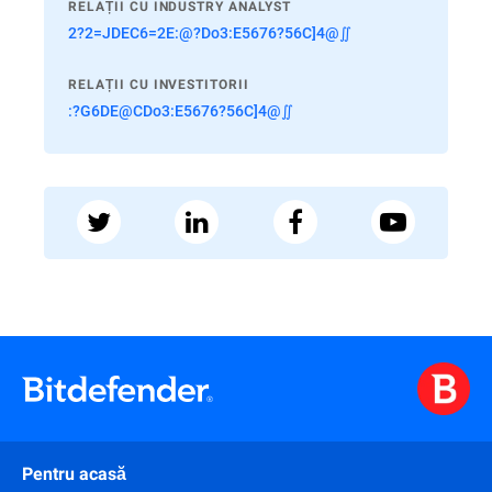
RELAȚII CU INDUSTRY ANALYST
2?2=JDEC6=2E:@?Do3:E5676?56C]4@∬
RELAȚII CU INVESTITORII
:?G6DE@CDo3:E5676?56C]4@∬
Pentru acasă