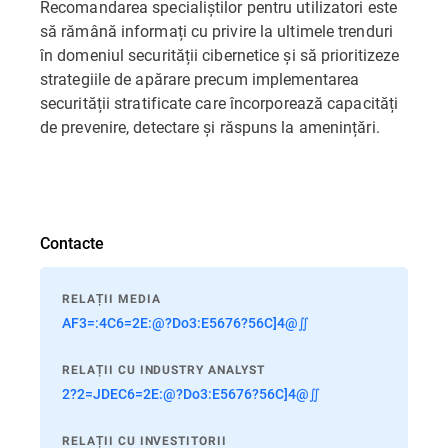
Recomandarea specialiștilor pentru utilizatori este
să rămână informați cu privire la ultimele trenduri
în domeniul securității cibernetice și să prioritizeze
strategiile de apărare precum implementarea
securității stratificate care încorporează capacități
de prevenire, detectare și răspuns la amenințări.
Contacte
RELAȚII MEDIA
AF3=:4C6=2E:@?Do3:E5676?56C]4@∬
RELAȚII CU INDUSTRY ANALYST
2?2=JDEC6=2E:@?Do3:E5676?56C]4@∬
RELAȚII CU INVESTITORII