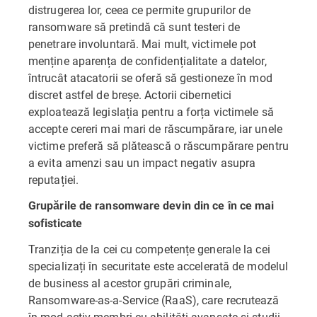
distrugerea lor, ceea ce permite grupurilor de
ransomware să pretindă că sunt testeri de
penetrare involuntară. Mai mult, victimele pot
menține aparența de confidențialitate a datelor,
întrucât atacatorii se oferă să gestioneze în mod
discret astfel de breșe. Actorii cibernetici
exploatează legislația pentru a forța victimele să
accepte cereri mai mari de răscumpărare, iar unele
victime preferă să plătească o răscumpărare pentru
a evita amenzi sau un impact negativ asupra
reputației.
Grupările de ransomware devin din ce în ce mai
sofisticate
Tranziția de la cei cu competențe generale la cei
specializați în securitate este accelerată de modelul
de business al acestor grupări criminale,
Ransomware-as-a-Service (RaaS), care recrutează
în mod activ membri cu abilități avansate și studii