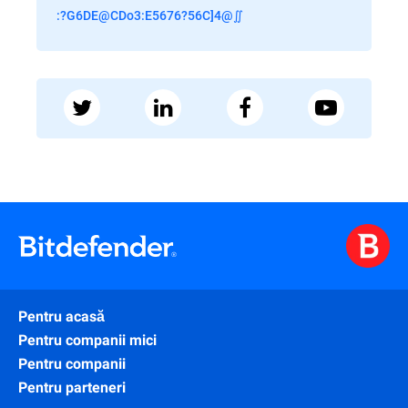
:?G6DE@CDo3:E5676?56C]4@∬
Pentru acasă
Pentru companii mici
Pentru companii
Pentru parteneri