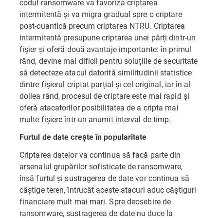
codul ransomware va favoriza criptarea
intermitentă și va migra gradual spre o criptare
post-cuantică precum criptarea NTRU. Criptarea
intermitentă presupune criptarea unei părți dintr-un
fișier și oferă două avantaje importante: în primul
rând, devine mai dificil pentru soluțiile de securitate
să detecteze atacul datorită similitudinii statistice
dintre fișierul criptat parțial și cel original, iar în al
doilea rând, procesul de criptare este mai rapid și
oferă atacatorilor posibilitatea de a cripta mai
multe fișiere într-un anumit interval de timp.
Furtul de date crește în popularitate
Criptarea datelor va continua să facă parte din
arsenalul grupărilor sofisticate de ransomware,
însă furtul și sustragerea de date vor continua să
câștige teren, întrucât aceste atacuri aduc câștiguri
financiare mult mai mari. Spre deosebire de
ransomware, sustragerea de date nu duce la