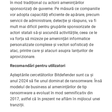
în mod tradițional cu actorii amenințărilor
sponsorizați de guverne. Pe măsură ce companiile
vor adopta capacități eficiente de apărare, precum
servicii de administrare, detecție și răspuns, va fi
mult mai dificil pentru grupările sponsorizate de
actori statali să-și ascundă activitățile, ceea ce le
va forța să mizeze pe amenințări informatice
personalizate complexe și vectori sofisticați de
atac, printre care și atacuri asupra lanțurilor de
aprovizionare.
Recomandări pentru utilizatori
Așteptările cercetătorilor Bitdefender sunt ca și
anul 2024 să fie unul dominat de ransomware. Însă
modelul de business al amenințărilor de tip
ransomware a evoluat în mod semnificativ din
2017, astfel că în prezent ne aflăm în mijlocul unei
tranziții.