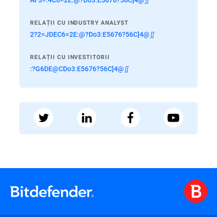
RELAȚII CU INDUSTRY ANALYST
2?2=JDEC6=2E:@?Do3:E5676?56C]4@∬
RELAȚII CU INVESTITORII
:?G6DE@CDo3:E5676?56C]4@∬