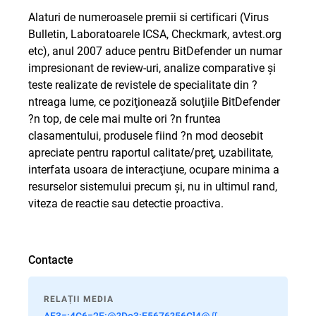
Alaturi de numeroasele premii si certificari (Virus
Bulletin, Laboratoarele ICSA, Checkmark, avtest.org
etc), anul 2007 aduce pentru BitDefender un numar
impresionant de review-uri, analize comparative şi
teste realizate de revistele de specialitate din ?
ntreaga lume, ce poziţionează soluţiile BitDefender
?n top, de cele mai multe ori ?n fruntea
clasamentului, produsele fiind ?n mod deosebit
apreciate pentru raportul calitate/preţ, uzabilitate,
interfata usoara de interacţiune, ocupare minima a
resurselor sistemului precum şi, nu in ultimul rand,
viteza de reactie sau detectie proactiva.
Contacte
RELAȚII MEDIA
AF3=:4C6=2E:@?Do3:E5676?56C]4@∬