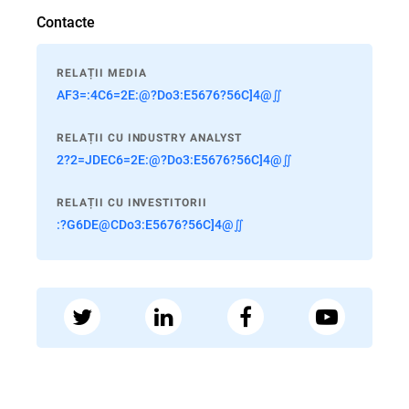
Contacte
RELAȚII MEDIA
AF3=:4C6=2E:@?Do3:E5676?56C]4@∬
RELAȚII CU INDUSTRY ANALYST
2?2=JDEC6=2E:@?Do3:E5676?56C]4@∬
RELAȚII CU INVESTITORII
:?G6DE@CDo3:E5676?56C]4@∬