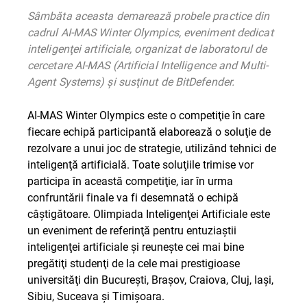
Sâmbăta aceasta demarează probele practice din
cadrul AI-MAS Winter Olympics, eveniment dedicat
inteligenţei artificiale, organizat de laboratorul de
cercetare AI-MAS (Artificial Intelligence and Multi-
Agent Systems) şi susţinut de BitDefender.
AI-MAS Winter Olympics este o competiţie în care
fiecare echipă participantă elaborează o soluţie de
rezolvare a unui joc de strategie, utilizând tehnici de
inteligenţă artificială. Toate soluţiile trimise vor
participa în această competiţie, iar în urma
confruntării finale va fi desemnată o echipă
câştigătoare. Olimpiada Inteligenţei Artificiale este
un eveniment de referinţă pentru entuziaştii
inteligenţei artificiale şi reuneşte cei mai bine
pregătiţi studenţi de la cele mai prestigioase
universităţi din Bucureşti, Braşov, Craiova, Cluj, Iaşi,
Sibiu, Suceava şi Timişoara.