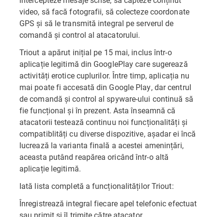
video, să facă fotografii, să colecteze coordonate
GPS și să le transmită integral pe serverul de
comandă și control al atacatorului.
Triout a apărut inițial pe 15 mai, inclus într-o
aplicație legitimă din GooglePlay care sugerează
activități erotice cuplurilor. Între timp, aplicația nu
mai poate fi accesată din Google Play, dar centrul
de comandă și control al spyware-ului continuă să
fie funcțional și în prezent. Asta înseamnă că
atacatorii testează continuu noi funcționalități și
compatiblități cu diverse dispozitive, așadar ei încă
lucrează la varianta finală a acestei amenințări,
aceasta putând reapărea oricând într-o altă
aplicație legitimă.
Iată lista completă a funcționalităților Triout:
Înregistrează integral fiecare apel telefonic efectuat
sau primit și îl trimite către atacator.