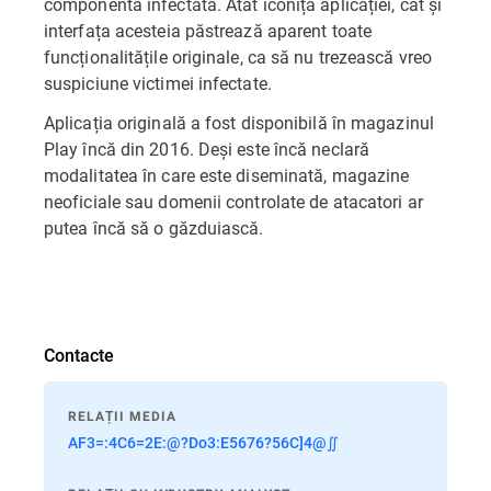
componenta infectată. Atât iconița aplicației, cât și
interfața acesteia păstrează aparent toate
funcționalitățile originale, ca să nu trezească vreo
suspiciune victimei infectate.
Aplicația originală a fost disponibilă în magazinul
Play încă din 2016. Deși este încă neclară
modalitatea în care este diseminată, magazine
neoficiale sau domenii controlate de atacatori ar
putea încă să o găzduiască.
Contacte
RELAȚII MEDIA
AF3=:4C6=2E:@?Do3:E5676?56C]4@∬