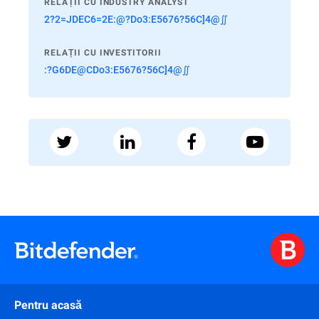
RELAȚII CU INDUSTRY ANALYST
2?2=JDEC6=2E:@?Do3:E5676?56C]4@∬
RELAȚII CU INVESTITORII
:?G6DE@CDo3:E5676?56C]4@∬
Pentru acasă