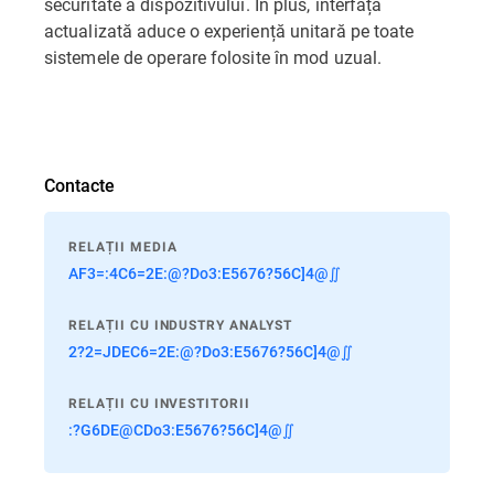
securitate a dispozitivului. În plus, interfața
actualizată aduce o experiență unitară pe toate
sistemele de operare folosite în mod uzual.
Contacte
RELAȚII MEDIA
AF3=:4C6=2E:@?Do3:E5676?56C]4@∬
RELAȚII CU INDUSTRY ANALYST
2?2=JDEC6=2E:@?Do3:E5676?56C]4@∬
RELAȚII CU INVESTITORII
:?G6DE@CDo3:E5676?56C]4@∬