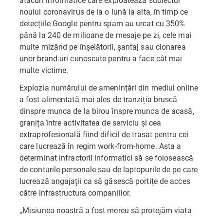
noului coronavirus de la o lună la alta, în timp ce
detecțiile Google pentru spam au urcat cu 350%
până la 240 de milioane de mesaje pe zi, cele mai
multe mizând pe înșelătorii, șantaj sau clonarea
unor brand-uri cunoscute pentru a face cât mai
multe victime.
Explozia numărului de amenințări din mediul online
a fost alimentată mai ales de tranziția bruscă
dinspre munca de la birou înspre munca de acasă,
granița între activitatea de serviciu și cea
extraprofesională fiind dificil de trasat pentru cei
care lucrează în regim work-from-home. Asta a
determinat infractorii informatici să se folosească
de conturile personale sau de laptopurile de pe care
lucrează angajații ca să găsescă portițe de acces
către infrastructura companiilor.
„Misiunea noastră a fost mereu să protejăm viața