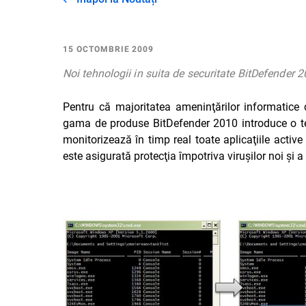
15 OCTOMBRIE 2009
Noi tehnologii in suita de securitate BitDefender 
Pentru că majoritatea ameninţărilor informatice d
gama de produse BitDefender 2010 introduce o teh
monitorizează în timp real toate aplicaţiile acti
este asigurată protecţia împotriva viruşilor noi şi 