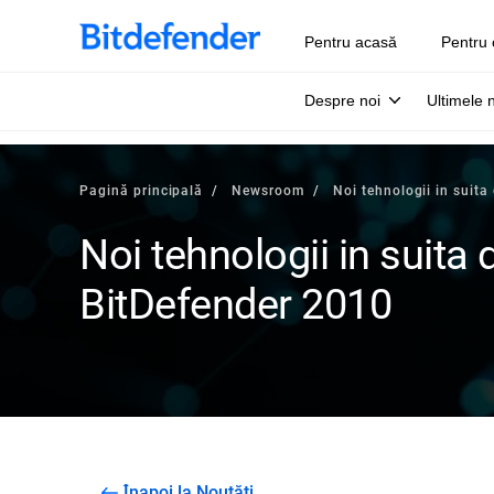
Pentru acasă
Pentru 
Despre noi
Ultimele 
Pagină principală
Newsroom
Noi tehnologii in suita
Noi tehnologii in suita 
BitDefender 2010
Înapoi la Noutăți