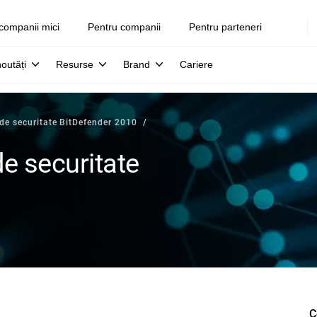
companii mici
Pentru companii
Pentru parteneri
noutăți
Resurse
Brand
Cariere
 de securitate BitDefender 2010
de securitate
C