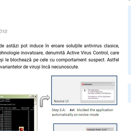
2010
e astăzi pot induce în eroare soluţiile antivirus clasice,
nologie inovatoare, denumită Active Virus Control, care
ve şi le blochează pe cele cu comportament suspect. Astfel
a variantelor de viruşi încă necunoscute.