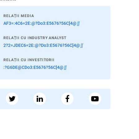
RELAȚII MEDIA
AF3=:4C6=2E:@?Do3:E5676?56C]4@∬
RELAȚII CU INDUSTRY ANALYST
2?2=JDEC6=2E:@?Do3:E5676?56C]4@∬
RELAȚII CU INVESTITORII
:?G6DE@CDo3:E5676?56C]4@∬