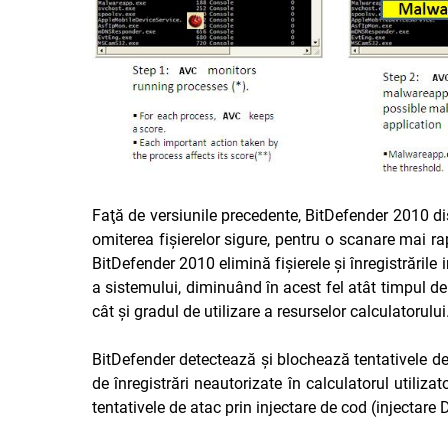
Faţă de versiunile precedente, BitDefender 2010 d
omiterea fişierelor sigure, pentru o scanare mai r
BitDefender 2010 elimină fişierele şi înregistrările 
a sistemului, diminuând în acest fel atât timpul d
cât şi gradul de utilizare a resurselor calculatorului
BitDefender detectează şi blochează tentativele de 
de înregistrări neautorizate în calculatorul utilizat
tentativele de atac prin injectare de cod (injectare 