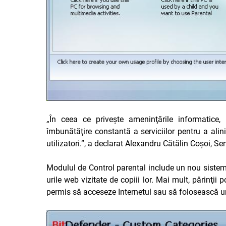
„În ceea ce priveşte ameninţările informatice, 
îmbunătăţire constantă a serviciilor pentru a al
utilizatori.”, a declarat Alexandru Cătălin Coşoi, 
Modulul de Control parental include un nou sistem d
urile web vizitate de copiii lor. Mai mult, părinţii 
permis să acceseze Internetul sau să folosească une