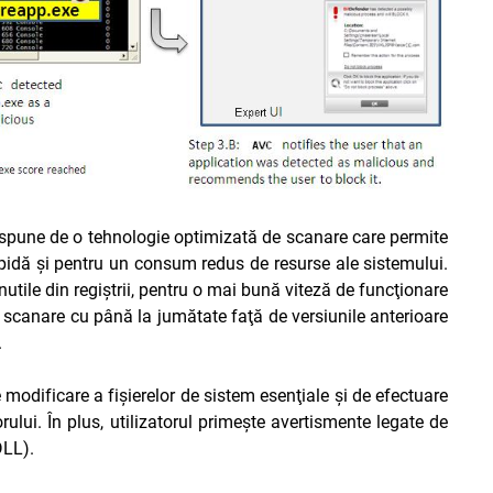
ispune de o tehnologie optimizată de scanare care permite
apidă şi pentru un consum redus de resurse ale sistemului.
inutile din regiştrii, pentru o mai bună viteză de funcţionare
e scanare cu până la jumătate faţă de versiunile anterioare
.
modificare a fişierelor de sistem esenţiale şi de efectuare
orului. În plus, utilizatorul primeşte avertismente legate de
DLL).