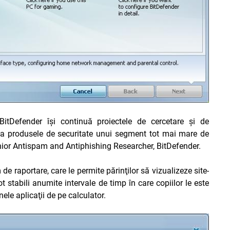
BitDefender îşi continuă proiectele de cercetare şi de
inia produsele de securitate unui segment tot mai mare de
Senior Antispam and Antiphishing Researcher, BitDefender.
e raportare, care le permite părinţilor să vizualizeze site-
pot stabili anumite intervale de timp în care copiilor le este
le aplicaţii de pe calculator.