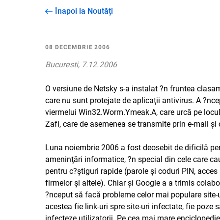
Înapoi la Noutăți
08 DECEMBRIE 2006
Bucuresti, 7.12.2006
O versiune de Netsky s-a instalat ?n fruntea clasame
care nu sunt protejate de aplicaţii antivirus. A ?nc
viermelui Win32.Worm.Ymeak.A, care urcă pe locul a
Zafi, care de asemenea se transmite prin e-mail şi 
Luna noiembrie 2006 a fost deosebit de dificilă pent
ameninţări informatice, ?n special din cele care cau
pentru c?ştiguri rapide (parole şi coduri PIN, acces 
firmelor şi altele). Chiar şi Google a a trimis colabo
?nceput să facă probleme celor mai populare site-u
acestea fie link-uri spre site-uri infectate, fie poze
infecteze utilizatorii. Pe cea mai mare enciclopedie 