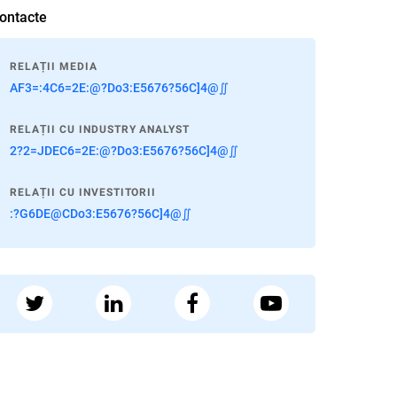
ontacte
RELAȚII MEDIA
AF3=:4C6=2E:@?Do3:E5676?56C]4@∬
RELAȚII CU INDUSTRY ANALYST
2?2=JDEC6=2E:@?Do3:E5676?56C]4@∬
RELAȚII CU INVESTITORII
:?G6DE@CDo3:E5676?56C]4@∬