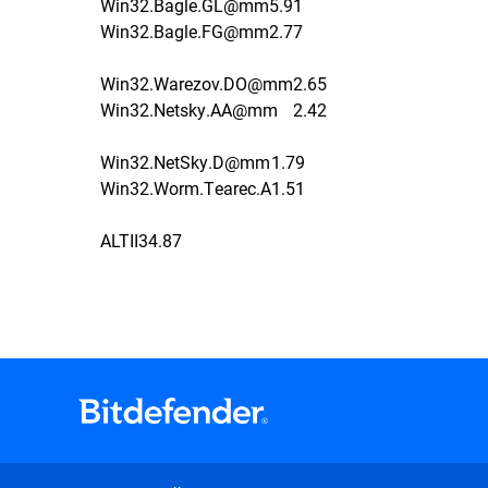
Win32.Bagle.GL@mm
5.91
Win32.Bagle.FG@mm
2.77
Win32.Warezov.DO@mm
2.65
Win32.Netsky.AA@mm
2.42
Win32.NetSky.D@mm
1.79
Win32.Worm.Tearec.A
1.51
ALTII
34.87