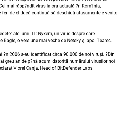
. Cel mai răsp?ndit virus la ora actuală ?n Rom?nia,
e feri de el dacă continuă să deschidă ataşamentele venite
dete" ale lumii IT: Nyxem, un virus despre care
 de Bagle, o versiune mai veche de Netsky şi apoi Tearec.
ai ?n 2006 s-au identificat circa 90.000 de noi viruşi. ?Din
ai greu an de p?nă acum, datorită numărului viruşilor noi
declarat Viorel Canja, Head of BitDefender Labs.