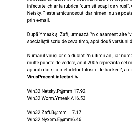
infectate, chiar la rubrica "cum să scapi de viruşi"
Netsky.P, este arhicunoscut, dar nimeni nu se poat
prin e-mail.
După Ymeak şi Zafi, urmează ?n clasament alte "ve
specialiştii scriu de ceva timp, apoi două versiuni
Numărul viruşilor s-a dublat ?n ultimii ani, iar num
multe puncte de vedere, anul 2006 reprezintă cel m
aparuti dar şi a metodelor folosite de hackeri?, a 
Virus
Procent infectari %
Win32.Netsky.P@mm
17.92
Win32.Worm.Ymeak.A
16.53
Win32.Zafi.B@mm
7.17
Win32.Nyxem.E@mm
6.46