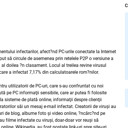
C
ntului infectarilor, afect?nd PC-urile conectate la Internet
eput să circule de asemenea prin retelele P2P o versiune a
l doilea ?n clasament. Locul al treilea revine virusul
care a infectat 7,17% din calculatoarele rom?nilor.
ru utilizatorii de PC-uri, care s-au confruntat cu noi
tă pe PC informaţii sensibile, care ar putea fi folosite
la sisteme de plată online, informaţii despre clienţii
ratorilor săi un mesaj e-mail infectat. Creatorii de viruşi au
ri de blog, albume foto şi video online, ?ncărc?nd pe
 sau filme infectate cu viruşi, doar-doar vor reuşi să
online, Wikipedia, au fost postate link-uri spre site-uri