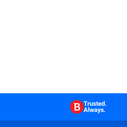
Trusted.
Always.