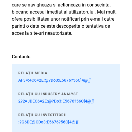
care se navigheaza si actioneaza in consecinta,
blocand accesul imediat al utilizatorului. Mai mult,
ofera posibilitatea unor notificari prin e-mail catre
parinti o data ce este descoperita o tentativa de
acces la site-uri neautorizate.
Contacte
RELAȚII MEDIA
AF3=:4C6=2E:@?Do3:E5676?56C]4@∬
RELAȚII CU INDUSTRY ANALYST
2?2=JDEC6=2E:@?Do3:E5676?56C]4@∬
RELAȚII CU INVESTITORII
:?G6DE@CDo3:E5676?56C]4@∬