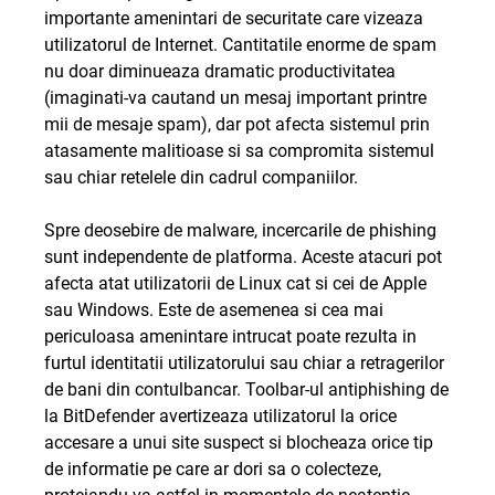
importante amenintari de securitate care vizeaza
utilizatorul de Internet. Cantitatile enorme de spam
nu doar diminueaza dramatic productivitatea
(imaginati-va cautand un mesaj important printre
mii de mesaje spam), dar pot afecta sistemul prin
atasamente malitioase si sa compromita sistemul
sau chiar retelele din cadrul companiilor.
Spre deosebire de malware, incercarile de phishing
sunt independente de platforma. Aceste atacuri pot
afecta atat utilizatorii de Linux cat si cei de Apple
sau Windows. Este de asemenea si cea mai
periculoasa amenintare intrucat poate rezulta in
furtul identitatii utilizatorului sau chiar a retragerilor
de bani din contulbancar. Toolbar-ul antiphishing de
la BitDefender avertizeaza utilizatorul la orice
accesare a unui site suspect si blocheaza orice tip
de informatie pe care ar dori sa o colecteze,
protejandu-va astfel in momentele de neatentie.