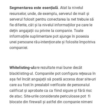
. Atat la nivelul
Segmentarea este esențială
resurselor, unde, de exemplu, serverul de mail și
serverul folosit pentru conectarea la net trebuie să
fie diferite, cât și la nivelul informațiilor pe care le
dețin angajații cu privire la companie. Toate
informațiile suplimentare pot ajunge în posesia
unei persoane rău-intenționate și folosite împotriva
companiei.
are rezultate mai bune decât
Whitelisting-ul
blacklisting-ul. Companiile pot configura rețeaua în
așa fel încât angajații să poată accesa doar site-uri
care au fost în prealabil verificate de personalul
calificat și aprobate ca ca fiind sigure și fără risc
de atac. Site-urile considerate periculoase pot fi
blocate din firewall și astfel din companie nimeni