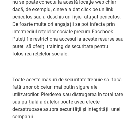
nu se poate conecta la acestă locație web chiar
dacă, de exemplu, cineva a dat click pe un link
periculos sau a deschis un fișier atașat periculos.
De foarte multe ori angajații se pot infecta prin
intermediul rețelelor sociale precum Facebook.
Puteți fie restrictiona accesul la aceste resurse sau
puteți să oferiți training de securitate pentru
folosirea rețelelor sociale.
Toate aceste măsuri de securitate trebuie să facă
față unor obiceiuri mai puțin sigure ale
utilizatorilor. Pierderea sau distrugerea în totalitate
sau parțială a datelor poate avea efecte
dezastruoase asupra securității și integrității unei
companii.