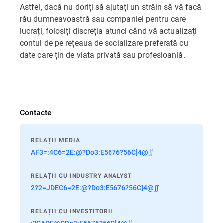
Astfel, dacă nu doriți să ajutați un străin să vă facă
rău dumneavoastră sau companiei pentru care
lucrați, folosiți discreția atunci când vă actualizați
contul de pe rețeaua de socializare preferată cu
date care țin de viata privată sau profesioanlă.
Contacte
RELAȚII MEDIA
AF3=:4C6=2E:@?Do3:E5676?56C]4@∬
RELAȚII CU INDUSTRY ANALYST
2?2=JDEC6=2E:@?Do3:E5676?56C]4@∬
RELAȚII CU INVESTITORII
:?G6DE@CDo3:E5676?56C]4@∬