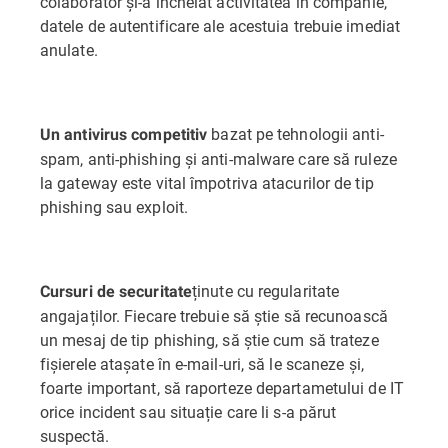
colaborator și-a încheiat activitatea în companie,
datele de autentificare ale acestuia trebuie imediat
anulate.
bazat pe tehnologii anti-
Un antivirus competitiv
spam, anti-phishing și anti-malware care să ruleze
la gateway este vital împotriva atacurilor de tip
phishing sau exploit.
ținute cu regularitate
Cursuri de securitate
angajaților. Fiecare trebuie să știe să recunoască
un mesaj de tip phishing, să știe cum să trateze
fișierele atașate în e-mail-uri, să le scaneze și,
foarte important, să raporteze departametului de IT
orice incident sau situație care li s-a părut
suspectă.