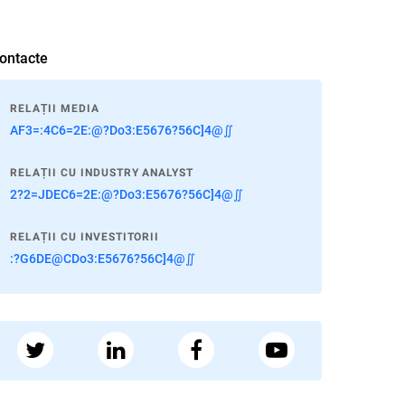
ontacte
RELAȚII MEDIA
AF3=:4C6=2E:@?Do3:E5676?56C]4@∬
RELAȚII CU INDUSTRY ANALYST
2?2=JDEC6=2E:@?Do3:E5676?56C]4@∬
RELAȚII CU INVESTITORII
:?G6DE@CDo3:E5676?56C]4@∬