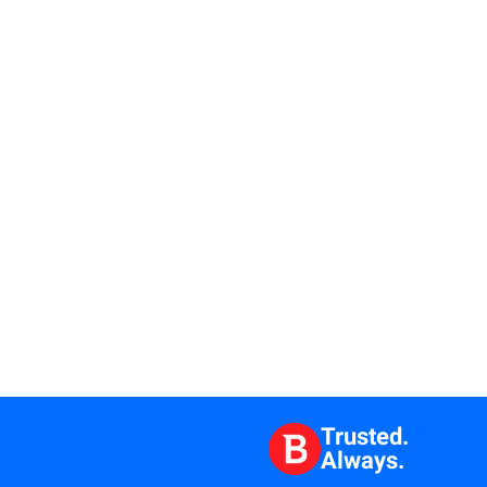
Trusted.
Always.