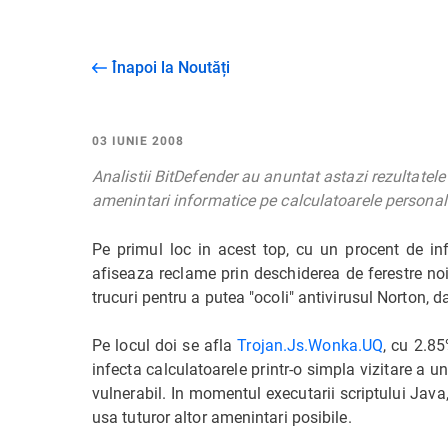
Înapoi la Noutăți
03 IUNIE 2008
Analistii BitDefender au anuntat astazi rezultatele 
amenintari informatice pe calculatoarele personale
Pe primul loc in acest top, cu un procent de i
afiseaza reclame prin deschiderea de ferestre noi
trucuri pentru a putea "ocoli" antivirusul Norton, d
Pe locul doi se afla
Trojan.Js.Wonka.UQ
, cu 2.85
infecta calculatoarele printr-o simpla vizitare a u
vulnerabil. In momentul executarii scriptului Java
usa tuturor altor amenintari posibile.