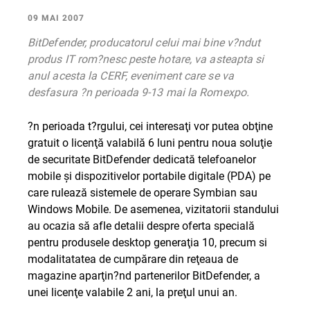
09 MAI 2007
BitDefender, producatorul celui mai bine v?ndut
produs IT rom?nesc peste hotare, va asteapta si
anul acesta la CERF, eveniment care se va
desfasura ?n perioada 9-13 mai la Romexpo.
?n perioada t?rgului, cei interesaţi vor putea obţine
gratuit o licenţă valabilă 6 luni pentru noua soluţie
de securitate BitDefender dedicată telefoanelor
mobile şi dispozitivelor portabile digitale (PDA) pe
care rulează sistemele de operare Symbian sau
Windows Mobile. De asemenea, vizitatorii standului
au ocazia să afle detalii despre oferta specială
pentru produsele desktop generaţia 10, precum si
modalitatatea de cumpărare din reţeaua de
magazine aparţin?nd partenerilor BitDefender, a
unei licenţe valabile 2 ani, la preţul unui an.