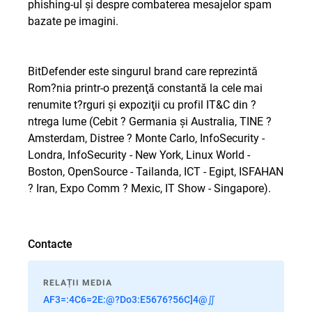
phishing-ul şi despre combaterea mesajelor spam
bazate pe imagini.
BitDefender este singurul brand care reprezintă
Rom?nia printr-o prezenţă constantă la cele mai
renumite t?rguri şi expoziţii cu profil IT&C din ?
ntrega lume (Cebit ? Germania şi Australia, TINE ?
Amsterdam, Distree ? Monte Carlo, InfoSecurity -
Londra, InfoSecurity - New York, Linux World -
Boston, OpenSource - Tailanda, ICT - Egipt, ISFAHAN
? Iran, Expo Comm ? Mexic, IT Show - Singapore).
Contacte
RELAȚII MEDIA
AF3=:4C6=2E:@?Do3:E5676?56C]4@∬