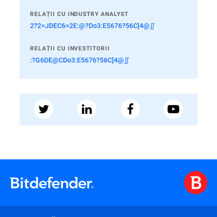
RELAȚII CU INDUSTRY ANALYST
2?2=JDEC6=2E:@?Do3:E5676?56C]4@∬
RELAȚII CU INVESTITORII
:?G6DE@CDo3:E5676?56C]4@∬