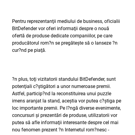
Pentru reprezentanţii mediului de business, oficialii
BitDefender vor oferi informaţii despre o nouă
ofertă de produse dedicate companiilor, pe care
producătorul rom?n se pregăteşte să o lanseze ?n
cur?nd pe piaţă.
?n plus, toţi vizitatorii standului BitDefender, sunt
potenţiali c?ştigători a unor numeroase premii.
Astfel, particip?nd la reconstituirea unui puzzle
imens aranjat la stand, aceştia vor putea c?ştiga pe
loc importante premii. Pe l?ngă diverse evenimente,
concursuri şi prezentări de produse, utilizatorii vor
putea să afle informaţii interesante despre cel mai
nou fenomen prezent ?n Internetul rom?nesc -