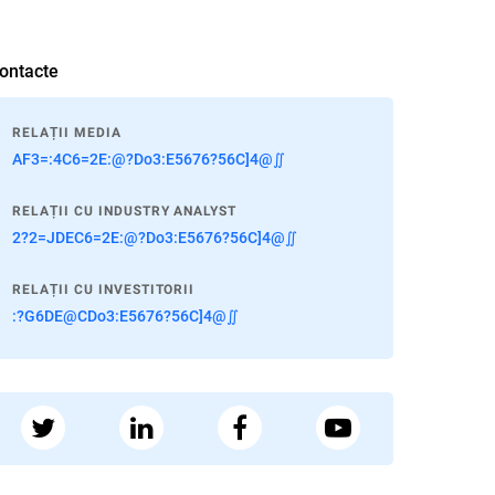
ontacte
RELAȚII MEDIA
AF3=:4C6=2E:@?Do3:E5676?56C]4@∬
RELAȚII CU INDUSTRY ANALYST
2?2=JDEC6=2E:@?Do3:E5676?56C]4@∬
RELAȚII CU INVESTITORII
:?G6DE@CDo3:E5676?56C]4@∬