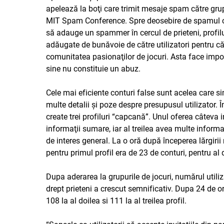
apelează la boţi care trimit mesaje spam către grup
MIT Spam Conference
. Spre deosebire de spamul cl
să adauge un spammer în cercul de prieteni, profilu
adăugate de bunăvoie de către utilizatori pentru că
comunitatea pasionaţilor de jocuri. Asta face impo
sine nu constituie un abuz.
Cele mai eficiente conturi false sunt acelea care si
multe detalii şi poze despre presupusul utilizator
create trei profiluri “capcană”. Unul oferea câteva 
informaţii sumare, iar al treilea avea multe informaţ
de interes general. La o oră după începerea lărgirii r
pentru primul profil era de 23 de conturi, pentru al d
Dupa aderarea la grupurile de jocuri, numărul util
drept prieteni a crescut semnificativ. Dupa 24 de or
108 la al doilea si 111 la al treilea profil.