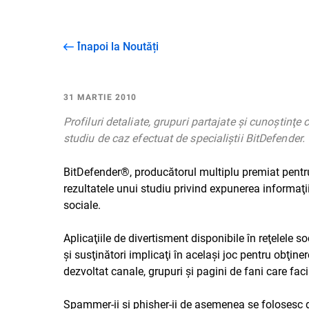
Înapoi la Noutăți
31 MARTIE 2010
Profiluri detaliate, grupuri partajate şi cunoştinţe
studiu de caz efectuat de specialiştii BitDefender.
BitDefender®, producătorul multiplu premiat pentru
rezultatele unui studiu privind expunerea informaţiilo
sociale.
Aplicaţiile de divertisment disponibile în reţelele soc
şi susţinători implicaţi în acelaşi joc pentru obţine
dezvoltat canale, grupuri şi pagini de fani care faci
Spammer-ii şi phisher-ii de asemenea se folosesc de