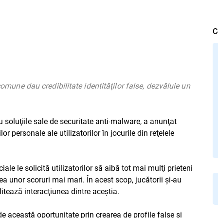
C
 comune dau credibilitate identităţilor false, dezvăluie un
 soluţiile sale de securitate anti-malware, a anunţat
r personale ale utilizatorilor în jocurile din reţelele
iale le solicită utilizatorilor să aibă tot mai mulţi prieteni
rea unor scoruri mai mari. În acest scop, jucătorii şi-au
litează interacţiunea dintre aceştia.
 această oportunitate prin crearea de profile false şi