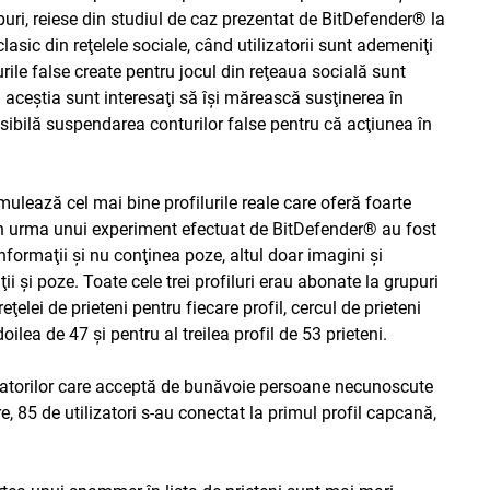
uri, reiese din studiul de caz prezentat de BitDefender® la
asic din reţelele sociale, când utilizatorii sunt ademeniţi
rile false create pentru jocul din reţeaua socială sunt
 aceştia sunt interesaţi să îşi mărească susţinerea în
sibilă suspendarea conturilor false pentru că acţiunea în
mulează cel mai bine profilurile reale care oferă foarte
. În urma unui experiment efectuat de BitDefender® au fost
informaţii şi nu conţinea poze, altul doar imagini şi
ii şi poze. Toate cele trei profiluri erau abonate la grupuri
eţelei de prieteni pentru fiecare profil, cercul de prieteni
oilea de 47 şi pentru al treilea profil de 53 prieteni.
izatorilor care acceptă de bunăvoie persoane necunoscute
e, 85 de utilizatori s-au conectat la primul profil capcană,