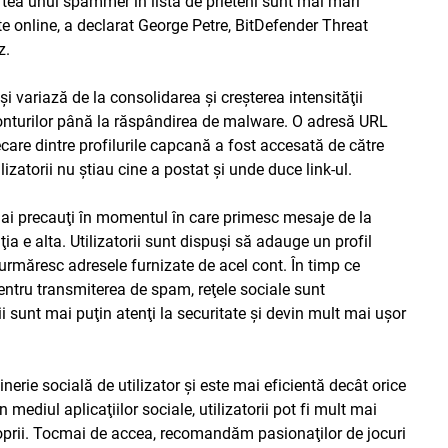
partea unui spammer în lista de prieteni sunt mai mari
te online, a declarat George Petre, BitDefender Threat
z.
i variază de la consolidarea şi creşterea intensităţii
 conturilor până la răspândirea de malware. O adresă URL
iecare dintre profilurile capcană a fost accesată de către
ilizatorii nu ştiau cine a postat şi unde duce link-ul.
t mai precauţi în momentul în care primesc mesaje de la
ia e alta. Utilizatorii sunt dispuşi să adauge un profil
urmăresc adresele furnizate de acel cont. În timp ce
 pentru transmiterea de spam, reţele sociale sunt
ii sunt mai puţin atenţi la securitate şi devin mult mai uşor
nerie socială de utilizator şi este mai eficientă decât orice
ediul aplicaţiilor sociale, utilizatorii pot fi mult mai
proprii. Tocmai de accea, recomandăm pasionaţilor de jocuri