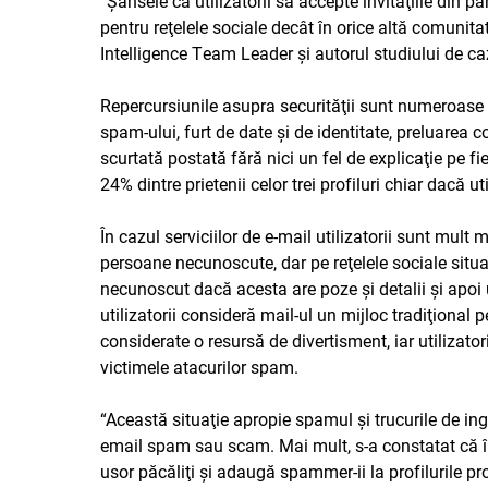
“Şansele ca utilizatorii să accepte invitaţiile din 
pentru reţelele sociale decât în orice altă comunita
Intelligence Team Leader şi autorul studiului de ca
Repercursiunile asupra securităţii sunt numeroase ş
spam-ului, furt de date şi de identitate, preluarea
scurtată postată fără nici un fel de explicaţie pe f
24% dintre prietenii celor trei profiluri chiar dacă ut
În cazul serviciilor de e-mail utilizatorii sunt mul
persoane necunoscute, dar pe reţelele sociale situaţ
necunoscut dacă acesta are poze şi detalii şi apoi 
utilizatorii consideră mail-ul un mijloc tradiţional
considerate o resursă de divertisment, iar utilizator
victimele atacurilor spam.
“Această situaţie apropie spamul şi trucurile de ingi
email spam sau scam. Mai mult, s-a constatat că în m
usor păcăliţi şi adaugă spammer-ii la profilurile 