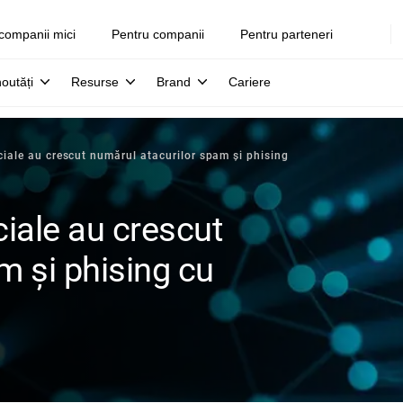
companii mici
Pentru companii
Pentru parteneri
noutăți
Resurse
Brand
Cariere
ociale au crescut numărul atacurilor spam şi phising
ciale au crescut
m şi phising cu