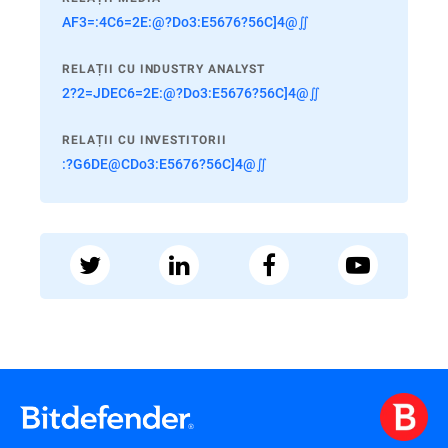
AF3=:4C6=2E:@?Do3:E5676?56C]4@∬
RELAȚII CU INDUSTRY ANALYST
2?2=JDEC6=2E:@?Do3:E5676?56C]4@∬
RELAȚII CU INVESTITORII
:?G6DE@CDo3:E5676?56C]4@∬