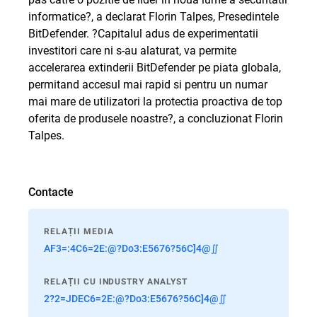
informatice?, a declarat Florin Talpes, Presedintele
BitDefender. ?Capitalul adus de experimentatii
investitori care ni s-au alaturat, va permite
accelerarea extinderii BitDefender pe piata globala,
permitand accesul mai rapid si pentru un numar
mai mare de utilizatori la protectia proactiva de top
oferita de produsele noastre?, a concluzionat Florin
Talpes.
Contacte
RELAȚII MEDIA
AF3=:4C6=2E:@?Do3:E5676?56C]4@∬
RELAȚII CU INDUSTRY ANALYST
2?2=JDEC6=2E:@?Do3:E5676?56C]4@∬