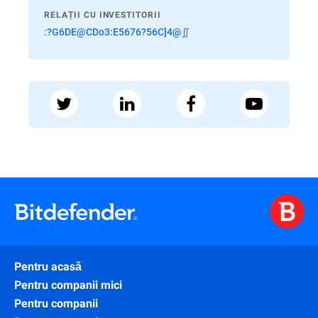
RELAȚII CU INVESTITORII
:?G6DE@CDo3:E5676?56C]4@∬
Pentru acasă
Pentru companii mici
Pentru companii