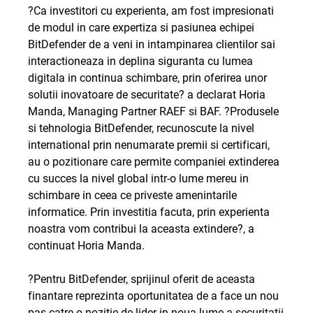
?Ca investitori cu experienta, am fost impresionati
de modul in care expertiza si pasiunea echipei
BitDefender de a veni in intampinarea clientilor sai
interactioneaza in deplina siguranta cu lumea
digitala in continua schimbare, prin oferirea unor
solutii inovatoare de securitate? a declarat Horia
Manda, Managing Partner RAEF si BAF. ?Produsele
si tehnologia BitDefender, recunoscute la nivel
international prin nenumarate premii si certificari,
au o pozitionare care permite companiei extinderea
cu succes la nivel global intr-o lume mereu in
schimbare in ceea ce priveste amenintarile
informatice. Prin investitia facuta, prin experienta
noastra vom contribui la aceasta extindere?, a
continuat Horia Manda.
?Pentru BitDefender, sprijinul oferit de aceasta
finantare reprezinta oportunitatea de a face un nou
pas catre o pozitie de lider in noua lume a securitatii