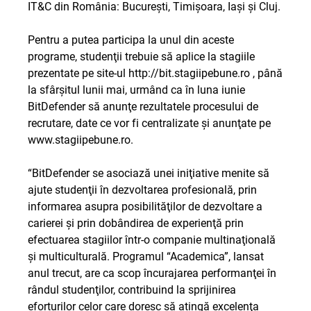
IT&C din România: Bucureşti, Timişoara, Iaşi şi Cluj.
Pentru a putea participa la unul din aceste
programe, studenţii trebuie să aplice la stagiile
prezentate pe site-ul
http://bit.stagiipebune.ro
, până
la sfârşitul lunii mai, urmând ca în luna iunie
BitDefender să anunţe rezultatele procesului de
recrutare, date ce vor fi centralizate şi anunţate pe
www.stagiipebune.ro
.
“BitDefender se asociază unei iniţiative menite să
ajute studenţii în dezvoltarea profesională, prin
informarea asupra posibilităţilor de dezvoltare a
carierei şi prin dobândirea de experienţă prin
efectuarea stagiilor într-o companie multinaţională
şi multiculturală. Programul “Academica”, lansat
anul trecut, are ca scop încurajarea performanţei în
rândul studenţilor, contribuind la sprijinirea
eforturilor celor care doresc să atingă excelenţa