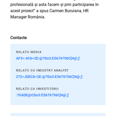
profesională şi asta facem şi prin participarea în
acest proiect” a spus Carmen Buruiana, HR
Manager România.
Contacte
RELAȚII MEDIA
AF3=:4C6=2E:@?Do3:E5676?56C]4@∬
RELAȚII CU INDUSTRY ANALYST
2?2=JDEC6=2E:@?Do3:E5676?56C]4@∬
RELAȚII CU INVESTITORII
:?G6DE@CDo3:E5676?56C]4@∬