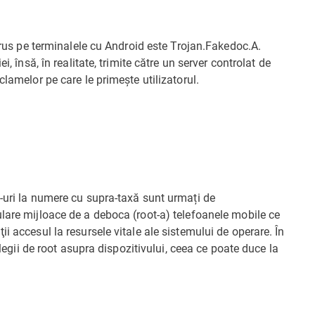
virus pe terminalele cu Android este Trojan.Fakedoc.A.
i, însă, în realitate, trimite către un server controlat de
clamelor pe care le primește utilizatorul.
-uri la numere cu supra-taxă sunt urmați de
lare mijloace de a deboca (root-a) telefoanele mobile ce
i accesul la resursele vitale ale sistemului de operare. În
ilegii de root asupra dispozitivului, ceea ce poate duce la