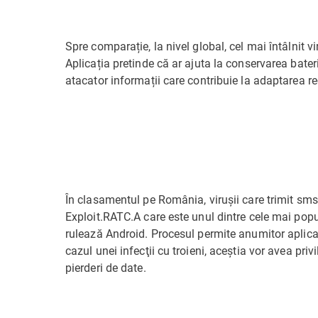
Spre comparație, la nivel global, cel mai întâlnit 
Aplicația pretinde că ar ajuta la conservarea baterie
atacator informații care contribuie la adaptarea re
În clasamentul pe România, virușii care trimit sms
Exploit.RATC.A care este unul dintre cele mai popu
rulează Android. Procesul permite anumitor aplicaţi
cazul unei infecţii cu troieni, aceştia vor avea priv
pierderi de date.