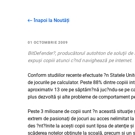
Înapoi la Noutăți
01 OCTOMBRIE 2009
BitDefender?, producătorul autohton de soluţii de s
expuşi copiii atunci c?nd navighează pe internet.
Conform
studiilor
recente efectuate ?n Statele Unit
de jocurile pe calculator. Peste 88% dintre copiii int
aproximativ 13 ore pe săptăm?nă juc?ndu-se pe calc
plus dezvoltă şi alte probleme de comportament pe
Peste 3 milioane de copii sunt ?n această situaţie 
extrem de pasionaţi de jocuri au acces nelimitat la i
des ?nt?lnite la aceşti copii sunt lipsa de atenţie ş
scăderea notelor obţinute la şcoală, precum şi un 