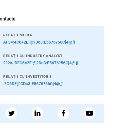
ontacte
RELAȚII MEDIA
AF3=:4C6=2E:@?Do3:E5676?56C]4@∬
RELAȚII CU INDUSTRY ANALYST
2?2=JDEC6=2E:@?Do3:E5676?56C]4@∬
RELAȚII CU INVESTITORII
:?G6DE@CDo3:E5676?56C]4@∬