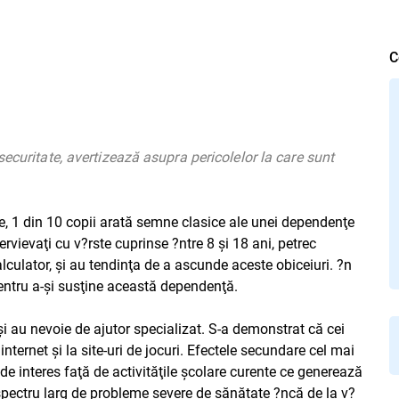
C
ecuritate, avertizează asupra pericolelor la care sunt
e, 1 din 10 copii arată semne clasice ale unei dependenţe
ervievaţi cu v?rste cuprinse ?ntre 8 şi 18 ani, petrec
ulator, şi au tendinţa de a ascunde aceste obiceiuri. ?n
ntru a-şi susţine această dependenţă.
şi au nevoie de ajutor specializat. S-a demonstrat că cei
nternet şi la site-uri de jocuri. Efectele secundare cel mai
i de interes faţă de activităţile şcolare curente ce generează
spectru larg de probleme severe de sănătate ?ncă de la v?