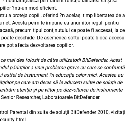
 să ?mbunătăţească permanent funcţionalitatea sa şi să
piilor ?ntr-un mod eficient.
ru a proteja copiii, oferind ?n acelaşi timp libertatea de a
ternet. Acesta permite impunerea anumitor reguli pentru
 acasă, precum tipul conţinutului ce poate fi accesat, la ce
me poate deschide. De asemenea softul poate bloca accesul
are pot afecta dezvoltarea copiilor.
e mai des folosit de către utilizatorii BitDefender. Acest
ndul părinţilor a unei probleme grave cu care se confruntă
ui astfel de instrument ?n educaţia celor mici. Acestea au
ţirilor pe care am decis să le aducem suitei de soluţii de
ntrăm atenţia şi pe viitor pe dezvoltarea de instrumente
 Senior Researcher, Laboratoarele BitDefender.
ol Parental din suita de soluţii BitDefender 2010, vizitaţi
ecurity.html
.