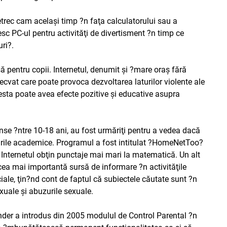
 petrec cam acelaşi timp ?n faţa calculatorului sau a
esc PC-ul pentru activităţi de divertisment ?n timp ce
ri?.
 pentru copii. Internetul, denumit şi ?mare oraş fără
decvat care poate provoca dezvoltarea laturilor violente ale
cesta poate avea efecte pozitive şi educative asupra
inse ?ntre 10-18 ani, au fost urmăriţi pentru a vedea dacă
izarile academice. Programul a fost intitulat ?HomeNetToo?
t Internetul obţin punctaje mai mari la matematică. Un alt
d cea mai importantă sursă de informare ?n activităţile
ciale, ţin?nd cont de faptul că subiectele căutate sunt ?n
exuale şi abuzurile sexuale.
efender a introdus din 2005 modulul de Control Parental ?n