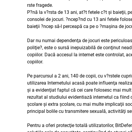
rste fragede.
P?nă la v?rsta de 13 ani, at?t fetele c?t şi baieţii,
consolei de jocuri. ?ncep?nd cu 13 ani fetele folos
baieţii ?ncep să-l perceapă ca pe o ?maşina de jocu
Dar nu numai dependenţa de jocuri este periculoasă
poliţie?, este o sursă inepuizabilă de conţinut nea
copiilor. Dacă accesul la internet este controlat, a
copiilor.
Pe parcursul a 2 ani, 140 de copii, cu v?rstele cupr
utilizarea Internetului acasă poate influenţa real
şi a evidenţiat faptul că cei care folosesc mai mul
rezultat al studiului evidentiază internetul ca fiin
şcolare şi extra şcolare, cu mai multe implicaţii so
principal bolile cu transmitere sexuală, activităţi s
Pentru a oferi protecţie totală utilizatorilor, BitD