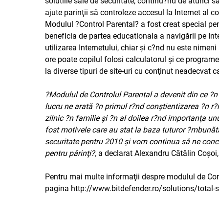
solutiile sale de securitate, continu?nd de atunci
ajute parinţii să controleze accesul la Internet al co
Modulul ?Control Parental? a fost creat special pent
beneficia de partea educationala a navigării pe In
utilizarea Internetului, chiar şi c?nd nu este nimeni
ore poate copilul folosi calculatorul şi ce progra
la diverse tipuri de site-uri cu conţinut neadecvat c
?Modulul de Controlul Parental a devenit din ce ?n c
lucru ne arată ?n primul r?nd conştientizarea ?n r?
zilnic ?n familie şi ?n al doilea r?nd importanţa un
fost motivele care au stat la baza tuturor ?mbunătă
securitate pentru 2010 şi vom continua să ne conce
pentru părinţi?,
a declarat Alexandru Cătălin Coşoi,
Pentru mai multe informaţii despre modulul de Contr
pagina
http://www.bitdefender.ro/solutions/total-s