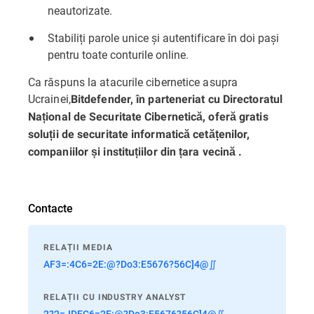
neautorizate.
Stabiliți parole unice și autentificare în doi pași
pentru toate conturile online.
Ca răspuns la atacurile cibernetice asupra
Ucrainei,
Bitdefender, în parteneriat cu Directoratul
Național de Securitate Cibernetică, oferă gratis
soluții de securitate informatică cetățenilor,
companiilor și instituțiilor din țara vecină
.
Contacte
RELAȚII MEDIA
AF3=:4C6=2E:@?Do3:E5676?56C]4@∬
RELAȚII CU INDUSTRY ANALYST
2?2=JDEC6=2E:@?Do3:E5676?56C]4@∬