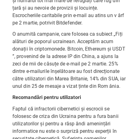
și numărul tot mai mare de refugiați care fug din
țară și au nevoie de provizii și locuințe.
Escrocheriile caritabile prin e-mail au atins un v ârf
pe 2 martie, potrivit Bitdefender.
O anumită campanie, care folosea ca subiect „Fiți
alături de poporul ucrainean. Acceptăm acum
donații în criptomonede. Bitcoin, Ethereum și USDT
”, provenind de la adrese IP din China, a ajuns la
zeci de mii de căsuțe de e-mail pe 2 martie. 25%
dintre e-mailurile înșelătoare au fost direcționate
către utilizatori din Marea Britanie, 14% din SUA, iar
unul din 25 de mesaje a vizat ținte din Rom ânia.
Recomandări pentru utilizatori
Faptul că infractorii cibernetici și escrocii se
folosesc de criza din Ucraina pentru a fura banii
utilizatorilor și pentru a răsp ândi amenințări
informatice nu este o surpriză pentru experții în
securitate cibernetică. Suferința oamenilor