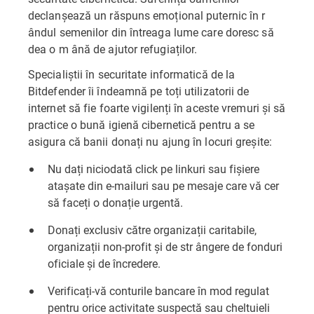
declanșează un răspuns emoțional puternic în r
ândul semenilor din întreaga lume care doresc să
dea o m ână de ajutor refugiaților.
Specialiștii în securitate informatică de la
Bitdefender îi îndeamnă pe toți utilizatorii de
internet să fie foarte vigilenți în aceste vremuri și să
practice o bună igienă cibernetică pentru a se
asigura că banii donați nu ajung în locuri greșite:
Nu dați niciodată click pe linkuri sau fișiere
atașate din e-mailuri sau pe mesaje care vă cer
să faceți o donație urgentă.
Donați exclusiv către organizații caritabile,
organizații non-profit și de str ângere de fonduri
oficiale și de încredere.
Verificați-vă conturile bancare în mod regulat
pentru orice activitate suspectă sau cheltuieli