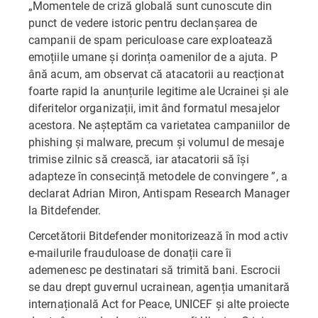
„Momentele de criză globală sunt cunoscute din
punct de vedere istoric pentru declanșarea de
campanii de spam periculoase care exploatează
emoțiile umane și dorința oamenilor de a ajuta. P
ână acum, am observat că atacatorii au reacționat
foarte rapid la anunțurile legitime ale Ucrainei și ale
diferitelor organizații, imit ând formatul mesajelor
acestora. Ne așteptăm ca varietatea campaniilor de
phishing și malware, precum și volumul de mesaje
trimise zilnic să crească, iar atacatorii să își
adapteze în consecință metodele de convingere ”, a
declarat Adrian Miron, Antispam Research Manager
la Bitdefender.
Cercetătorii Bitdefender monitorizează în mod activ
e-mailurile frauduloase de donații care îi
ademenesc pe destinatari să trimită bani. Escrocii
se dau drept guvernul ucrainean, agenția umanitară
internațională Act for Peace, UNICEF și alte proiecte