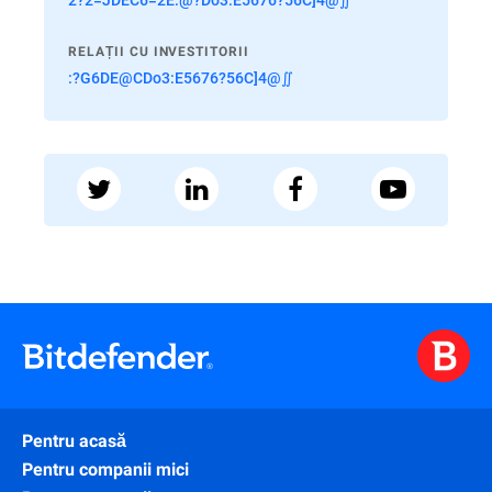
RELAȚII CU INVESTITORII
:?G6DE@CDo3:E5676?56C]4@∬
Pentru acasă
Pentru companii mici