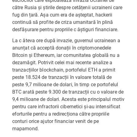
către Rusia și știrile despre cetățenii ucraineni care
fug din țară. Așa cum era de așteptat, hackerii
continuă să profite de criza umanitară în plină
desfășurare pentru propriile c âștiguri financiare.
La c âteva ore după invazie, guvernul ucrainean a
anunțat că acceptă donații în criptomonedele
Bitcoin și Ethereum, iar comunitatea globală nu a
dezamăgit. Potrivit celei mai recente analize a
tranzacțiilor blockchain, portofelul ETH a primit
peste 18.524 de tranzacții în valoare totală de
peste 9,7 milioane de dolari, în timp ce portofelul
BTC arată peste 9.300 de tranzacții cu o valoare de
9,4 milioane de dolari. Acesta este principalul motiv
pentru care infractorii cibernetici și-au intensificat
eforturile pentru a redirecționa către propriile
conturi orice ajutor financiar venit de pe
mapamond.