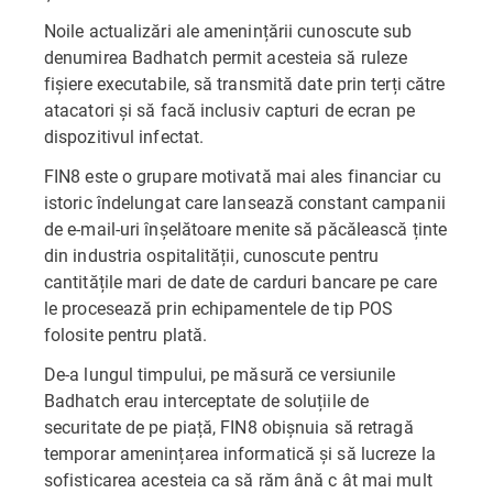
Noile actualizări ale amenințării cunoscute sub
denumirea Badhatch permit acesteia să ruleze
fișiere executabile, să transmită date prin terți către
atacatori și să facă inclusiv capturi de ecran pe
dispozitivul infectat.
FIN8 este o grupare motivată mai ales financiar cu
istoric îndelungat care lansează constant campanii
de e-mail-uri înșelătoare menite să păcălească ținte
din industria ospitalității, cunoscute pentru
cantitățile mari de date de carduri bancare pe care
le procesează prin echipamentele de tip POS
folosite pentru plată.
De-a lungul timpului, pe măsură ce versiunile
Badhatch erau interceptate de soluțiile de
securitate de pe piață, FIN8 obișnuia să retragă
temporar amenințarea informatică și să lucreze la
sofisticarea acesteia ca să răm ână c ât mai mult