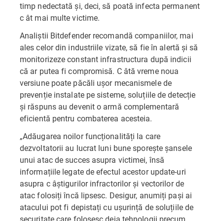
timp nedectată și, deci, să poată infecta permanent
c ât mai multe victime.
Analiștii Bitdefender recomandă companiilor, mai
ales celor din industriile vizate, să fie în alertă și să
monitorizeze constant infrastructura după indicii
că ar putea fi compromisă. C âtă vreme noua
versiune poate păcăli ușor mecanismele de
prevenție instalate pe sisteme, soluțiile de detecție
și răspuns au devenit o armă complementară
eficientă pentru combaterea acesteia.
„Adăugarea noilor funcționalități la care
dezvoltatorii au lucrat luni bune sporește șansele
unui atac de succes asupra victimei, însă
informațiile legate de efectul acestor update-uri
asupra c âștigurilor infractorilor și vectorilor de
atac folosiți încă lipsesc. Desigur, anumiți pași ai
atacului pot fi depistați cu ușurință de soluțiile de
securitate care folosesc deja tehnologii precum