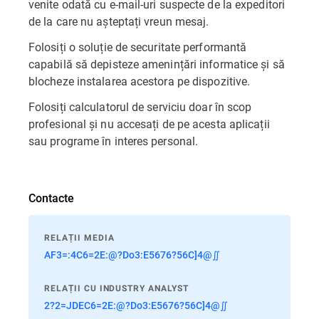
venite odată cu e-mail-uri suspecte de la expeditori
de la care nu așteptați vreun mesaj.
Folosiți o soluție de securitate performantă
capabilă să depisteze amenințări informatice și să
blocheze instalarea acestora pe dispozitive.
Folosiți calculatorul de serviciu doar în scop
profesional și nu accesați de pe acesta aplicații
sau programe în interes personal.
Contacte
RELAȚII MEDIA
AF3=:4C6=2E:@?Do3:E5676?56C]4@∬
RELAȚII CU INDUSTRY ANALYST
2?2=JDEC6=2E:@?Do3:E5676?56C]4@∬