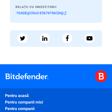
RELAȚII CU INVESTITORII
:?G6DE@CDo3:E5676?56C]4@∬
Pentru acasă
Pentru companii mici
Pentru companii